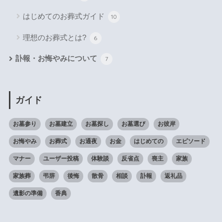
はじめてのお葬式ガイド
10
理想のお葬式とは?
6
訃報・お悔やみについて
7
ガイド
お墓参り
お墓建立
お墓探し
お墓選び
お彼岸
お悔やみ
お葬式
お通夜
お金
はじめての
エピソード
マナー
ユーザー投稿
体験談
反省点
喪主
家族
家族葬
弔辞
後悔
散骨
相談
訃報
返礼品
遺影の準備
香典