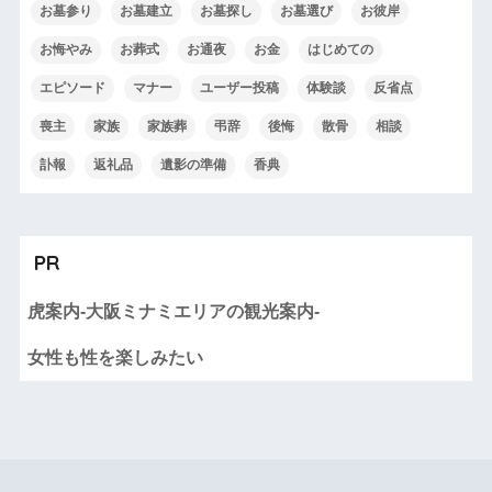
お墓参り
お墓建立
お墓探し
お墓選び
お彼岸
お悔やみ
お葬式
お通夜
お金
はじめての
エピソード
マナー
ユーザー投稿
体験談
反省点
喪主
家族
家族葬
弔辞
後悔
散骨
相談
訃報
返礼品
遺影の準備
香典
PR
虎案内-大阪ミナミエリアの観光案内-
女性も性を楽しみたい