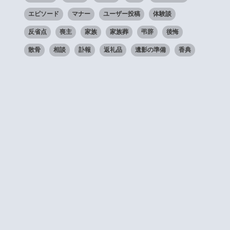
エピソード
マナー
ユーザー投稿
体験談
反省点
喪主
家族
家族葬
弔辞
後悔
散骨
相談
訃報
返礼品
遺影の準備
香典