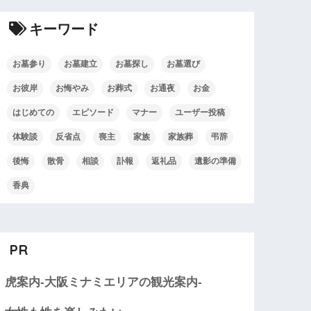
キーワード
お墓参り
お墓建立
お墓探し
お墓選び
お彼岸
お悔やみ
お葬式
お通夜
お金
はじめての
エピソード
マナー
ユーザー投稿
体験談
反省点
喪主
家族
家族葬
弔辞
後悔
散骨
相談
訃報
返礼品
遺影の準備
香典
PR
虎案内-大阪ミナミエリアの観光案内-