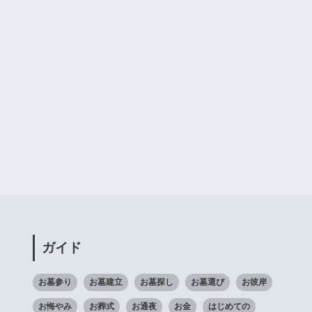
ガイド
お墓参り
お墓建立
お墓探し
お墓選び
お彼岸
お悔やみ
お葬式
お通夜
お金
はじめての