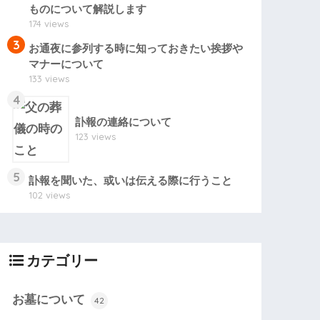
ものについて解説します
174 views
3
お通夜に参列する時に知っておきたい挨拶や
マナーについて
133 views
4
訃報の連絡について
123 views
5
訃報を聞いた、或いは伝える際に行うこと
102 views
カテゴリー
お墓について
42