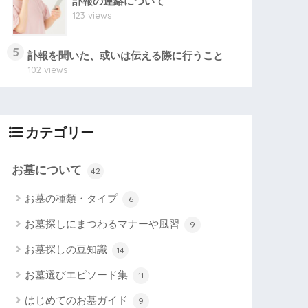
訃報の連絡について
123 views
5
訃報を聞いた、或いは伝える際に行うこと
102 views
カテゴリー
お墓について
42
お墓の種類・タイプ
6
お墓探しにまつわるマナーや風習
9
お墓探しの豆知識
14
お墓選びエピソード集
11
はじめてのお墓ガイド
9