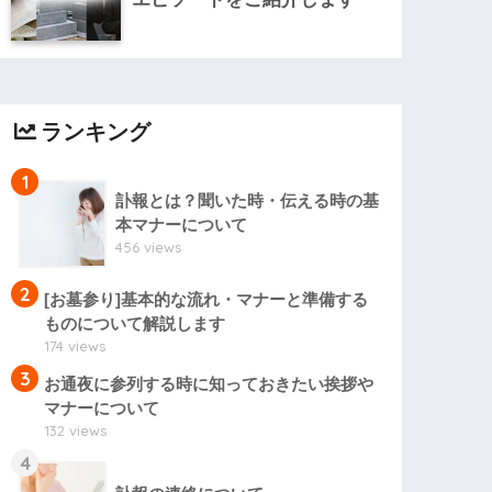
ランキング
1
訃報とは？聞いた時・伝える時の基
本マナーについて
456 views
2
[お墓参り]基本的な流れ・マナーと準備する
ものについて解説します
174 views
3
お通夜に参列する時に知っておきたい挨拶や
マナーについて
132 views
4