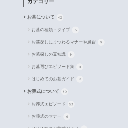
カテゴリー
お墓について
42
お墓の種類・タイプ
6
お墓探しにまつわるマナーや風習
9
お墓探しの豆知識
14
お墓選びエピソード集
11
はじめてのお墓ガイド
9
お葬式について
80
お葬式エピソード
53
お葬式のマナー
6