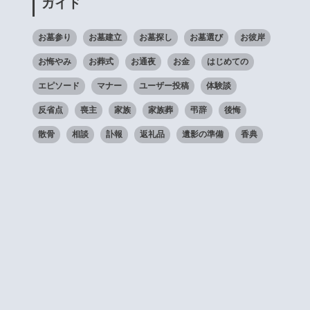
ガイド
お墓参り
お墓建立
お墓探し
お墓選び
お彼岸
お悔やみ
お葬式
お通夜
お金
はじめての
エピソード
マナー
ユーザー投稿
体験談
反省点
喪主
家族
家族葬
弔辞
後悔
散骨
相談
訃報
返礼品
遺影の準備
香典