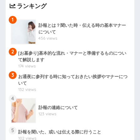
ランキング
1
訃報とは？聞いた時・伝える時の基本マナー
について
456 views
2
[お墓参り]基本的な流れ・マナーと準備するものについ
て解説します
174 views
3
お通夜に参列する時に知っておきたい挨拶やマナーにつ
いて
132 views
4
訃報の連絡について
123 views
5
訃報を聞いた、或いは伝える際に行うこと
102 views