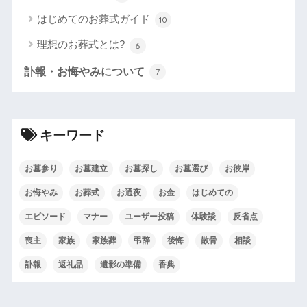
はじめてのお葬式ガイド
10
理想のお葬式とは?
6
訃報・お悔やみについて
7
キーワード
お墓参り
お墓建立
お墓探し
お墓選び
お彼岸
お悔やみ
お葬式
お通夜
お金
はじめての
エピソード
マナー
ユーザー投稿
体験談
反省点
喪主
家族
家族葬
弔辞
後悔
散骨
相談
訃報
返礼品
遺影の準備
香典