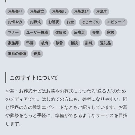
お墓参り
お墓建立
お墓探し
お墓選び
お彼岸
お悔やみ
お葬式
お通夜
お金
はじめての
エピソード
マナー
ユーザー投稿
体験談
反省点
喪主
家族
家族葬
弔辞
後悔
散骨
相談
訃報
返礼品
遺影の準備
香典
このサイトについて
お墓・お葬式ナビはお墓やお葬式にまつわる"送る人"のため
のメディアです。はじめての方にも、参考になりやすい、同
じ境遇の方の教訓エピソードなどもご紹介しています。お墓
や葬祭をもっと手軽に、準備ができるようなサービスを目指
します。