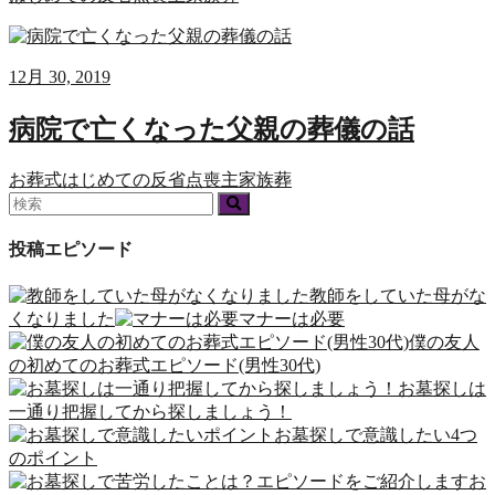
12月 30, 2019
病院で亡くなった父親の葬儀の話
お葬式
はじめての
反省点
喪主
家族葬
投稿エピソード
教師をしていた母がな
くなりました
マナーは必要
僕の友人
の初めてのお葬式エピソード(男性30代)
お墓探しは
一通り把握してから探しましょう！
お墓探しで意識したい4つ
のポイント
お