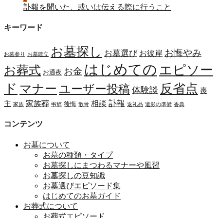
訃報を聞いた、或いは伝える際に行うこと
キーワード
お墓探し
お悔やみ
お墓選び
お彼岸
お墓参り
お墓建立
はじめての
エピソー
お葬式
お金
お通夜
ド
マナー
反省点
ユーザー投稿
体験談
喪
訃報
家族葬
相談
主
後悔
家族
弔辞
散骨
返礼品
遺影の準備
香典
コンテンツ
お墓について
お墓の種類・タイプ
お墓探しにまつわるマナーや風習
お墓探しの豆知識
お墓選びエピソード集
はじめてのお墓ガイド
お葬式について
お葬式エピソード