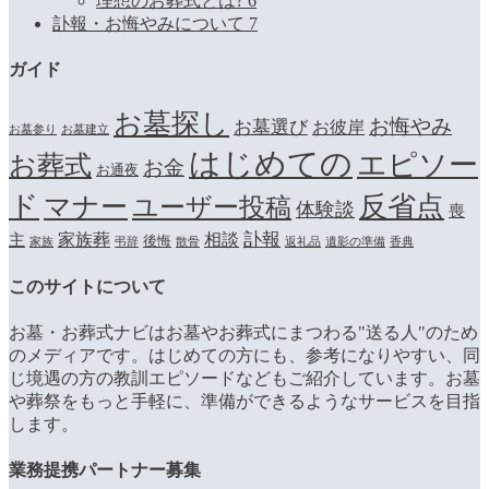
理想のお葬式とは?
6
訃報・お悔やみについて
7
ガイド
お墓探し
お悔やみ
お墓選び
お彼岸
お墓参り
お墓建立
はじめての
エピソー
お葬式
お金
お通夜
ド
マナー
反省点
ユーザー投稿
体験談
喪
訃報
家族葬
相談
主
後悔
家族
弔辞
散骨
返礼品
遺影の準備
香典
このサイトについて
お墓・お葬式ナビはお墓やお葬式にまつわる"送る人"のため
のメディアです。はじめての方にも、参考になりやすい、同
じ境遇の方の教訓エピソードなどもご紹介しています。お墓
や葬祭をもっと手軽に、準備ができるようなサービスを目指
します。
業務提携パートナー募集