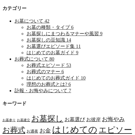
カテゴリー
お墓について
42
お墓の種類・タイプ
6
お墓探しにまつわるマナーや風習
9
お墓探しの豆知識
14
お墓選びエピソード集
11
はじめてのお墓ガイド
9
お葬式について
80
お葬式エピソード
53
お葬式のマナー
6
はじめてのお葬式ガイド
10
理想のお葬式とは?
6
訃報・お悔やみについて
7
キーワード
お墓探し
お悔やみ
お墓選び
お彼岸
お墓参り
お墓建立
はじめての
エピソー
お葬式
お金
お通夜