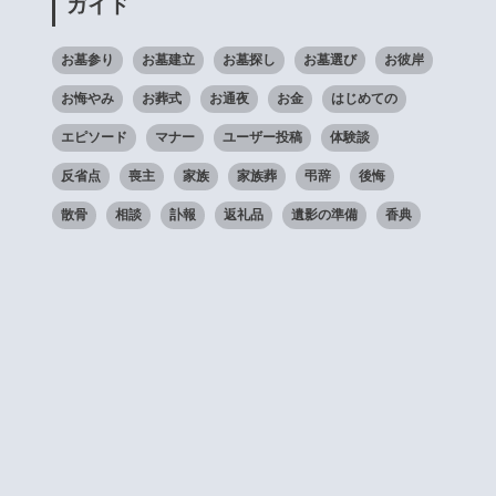
ガイド
お墓参り
お墓建立
お墓探し
お墓選び
お彼岸
お悔やみ
お葬式
お通夜
お金
はじめての
エピソード
マナー
ユーザー投稿
体験談
反省点
喪主
家族
家族葬
弔辞
後悔
散骨
相談
訃報
返礼品
遺影の準備
香典