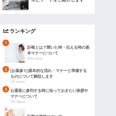
ランキング
1
訃報とは？聞いた時・伝える時の基
本マナーについて
456 views
2
[お墓参り]基本的な流れ・マナーと準備する
ものについて解説します
174 views
3
お通夜に参列する時に知っておきたい挨拶や
マナーについて
132 views
4