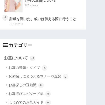
訃報の連絡について
123 views
5
訃報を聞いた、或いは伝える際に行うこと
102 views
カテゴリー
お墓について
42
お墓の種類・タイプ
6
お墓探しにまつわるマナーや風習
9
お墓探しの豆知識
14
お墓選びエピソード集
11
はじめてのお墓ガイド
9