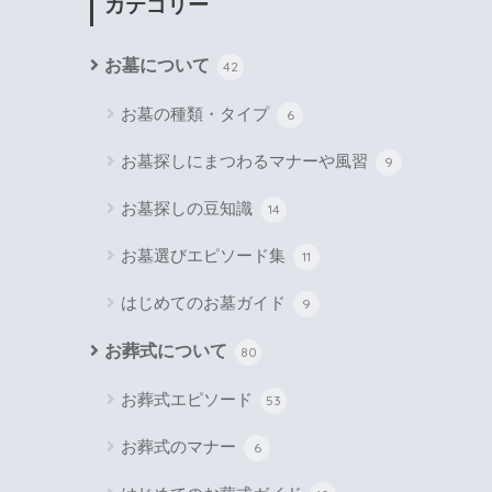
カテゴリー
お墓について
42
お墓の種類・タイプ
6
お墓探しにまつわるマナーや風習
9
お墓探しの豆知識
14
お墓選びエピソード集
11
はじめてのお墓ガイド
9
お葬式について
80
お葬式エピソード
53
お葬式のマナー
6