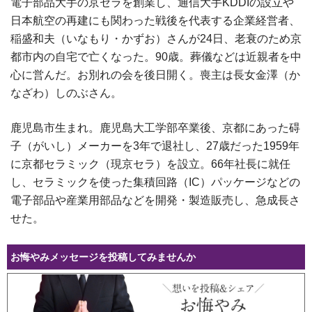
電子部品大手の京セラを創業し、通信大手KDDIの設立や
日本航空の再建にも関わった戦後を代表する企業経営者、
稲盛和夫（いなもり・かずお）さんが24日、老衰のため京
都市内の自宅で亡くなった。90歳。葬儀などは近親者を中
心に営んだ。お別れの会を後日開く。喪主は長女金澤（か
なざわ）しのぶさん。
鹿児島市生まれ。鹿児島大工学部卒業後、京都にあった碍
子（がいし）メーカーを3年で退社し、27歳だった1959年
に京都セラミック（現京セラ）を設立。66年社長に就任
し、セラミックを使った集積回路（IC）パッケージなどの
電子部品や産業用部品などを開発・製造販売し、急成長さ
せた。
お悔やみメッセージを投稿してみませんか