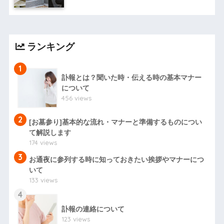
ランキング
1
訃報とは？聞いた時・伝える時の基本マナー
について
456 views
2
[お墓参り]基本的な流れ・マナーと準備するものについ
て解説します
174 views
3
お通夜に参列する時に知っておきたい挨拶やマナーにつ
いて
133 views
4
訃報の連絡について
123 views