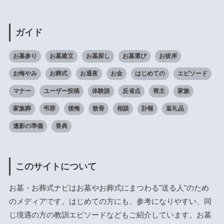
ガイド
お墓参り
お墓建立
お墓探し
お墓選び
お彼岸
お悔やみ
お葬式
お通夜
お金
はじめての
エピソード
マナー
ユーザー投稿
体験談
反省点
喪主
家族
家族葬
弔辞
後悔
散骨
相談
訃報
返礼品
遺影の準備
香典
このサイトについて
お墓・お葬式ナビはお墓やお葬式にまつわる"送る人"のため
のメディアです。はじめての方にも、参考になりやすい、同
じ境遇の方の教訓エピソードなどもご紹介しています。お墓