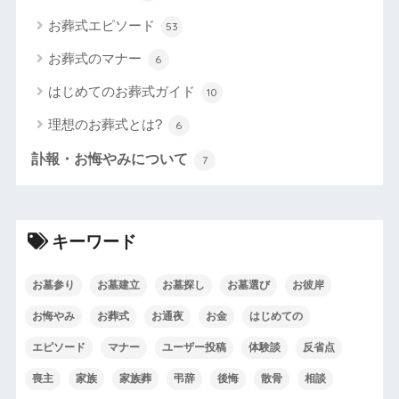
お葬式エピソード
53
お葬式のマナー
6
はじめてのお葬式ガイド
10
理想のお葬式とは?
6
訃報・お悔やみについて
7
キーワード
お墓参り
お墓建立
お墓探し
お墓選び
お彼岸
お悔やみ
お葬式
お通夜
お金
はじめての
エピソード
マナー
ユーザー投稿
体験談
反省点
喪主
家族
家族葬
弔辞
後悔
散骨
相談