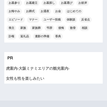
お墓参り
お墓建立
お墓探し
お墓選び
お彼岸
お悔やみ
お葬式
お通夜
お金
はじめての
エピソード
マナー
ユーザー投稿
体験談
反省点
喪主
家族
家族葬
弔辞
後悔
散骨
相談
訃報
返礼品
遺影の準備
香典
PR
虎案内-大阪ミナミエリアの観光案内-
女性も性を楽しみたい