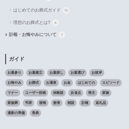
はじめてのお葬式ガイド
10
理想のお葬式とは?
6
訃報・お悔やみについて
7
ガイド
お墓参り
お墓建立
お墓探し
お墓選び
お彼岸
お悔やみ
お葬式
お通夜
お金
はじめての
エピソード
マナー
ユーザー投稿
体験談
反省点
喪主
家族
家族葬
弔辞
後悔
散骨
相談
訃報
返礼品
遺影の準備
香典