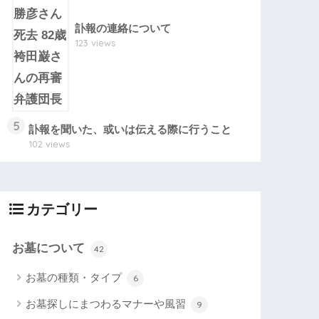
訃報の連絡について
123 views
5
訃報を聞いた、或いは伝える際に行うこと
102 views
カテゴリー
お墓について
42
お墓の種類・タイプ
6
お墓探しにまつわるマナーや風習
9