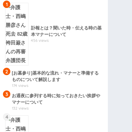
1
訃報とは？聞いた時・伝える時の基
本マナーについて
456 views
2
[お墓参り]基本的な流れ・マナーと準備する
ものについて解説します
174 views
3
お通夜に参列する時に知っておきたい挨拶や
マナーについて
132 views
4