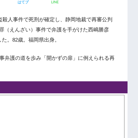
LINE
はてブ
強盗殺人事件で死刑が確定し、静岡地裁で再審公判
罪（えんざい）事件で弁護を手がけた西嶋勝彦
た。82歳。福岡県出身。
刑事弁護の道を歩み「開かずの扉」に例えられる再