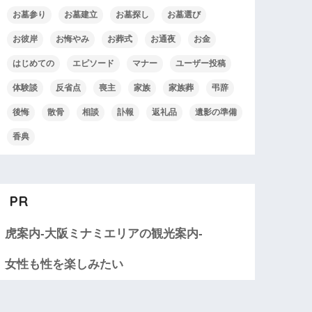
お墓参り
お墓建立
お墓探し
お墓選び
お彼岸
お悔やみ
お葬式
お通夜
お金
はじめての
エピソード
マナー
ユーザー投稿
体験談
反省点
喪主
家族
家族葬
弔辞
後悔
散骨
相談
訃報
返礼品
遺影の準備
香典
PR
虎案内-大阪ミナミエリアの観光案内-
女性も性を楽しみたい