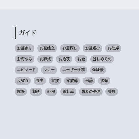
ガイド
お墓参り
お墓建立
お墓探し
お墓選び
お彼岸
お悔やみ
お葬式
お通夜
お金
はじめての
エピソード
マナー
ユーザー投稿
体験談
反省点
喪主
家族
家族葬
弔辞
後悔
散骨
相談
訃報
返礼品
遺影の準備
香典