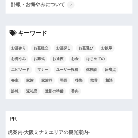
訃報・お悔やみについて
7
キーワード
お墓参り
お墓建立
お墓探し
お墓選び
お彼岸
お悔やみ
お葬式
お通夜
お金
はじめての
エピソード
マナー
ユーザー投稿
体験談
反省点
喪主
家族
家族葬
弔辞
後悔
散骨
相談
訃報
返礼品
遺影の準備
香典
PR
虎案内-大阪ミナミエリアの観光案内-