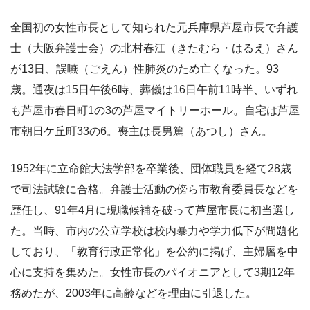
全国初の女性市長として知られた元兵庫県芦屋市長で弁護
士（大阪弁護士会）の北村春江（きたむら・はるえ）さん
が13日、誤嚥（ごえん）性肺炎のため亡くなった。93
歳。通夜は15日午後6時、葬儀は16日午前11時半、いずれ
も芦屋市春日町1の3の芦屋マイトリーホール。自宅は芦屋
市朝日ケ丘町33の6。喪主は長男篤（あつし）さん。
1952年に立命館大法学部を卒業後、団体職員を経て28歳
で司法試験に合格。弁護士活動の傍ら市教育委員長などを
歴任し、91年4月に現職候補を破って芦屋市長に初当選し
た。当時、市内の公立学校は校内暴力や学力低下が問題化
しており、「教育行政正常化」を公約に掲げ、主婦層を中
心に支持を集めた。女性市長のパイオニアとして3期12年
務めたが、2003年に高齢などを理由に引退した。