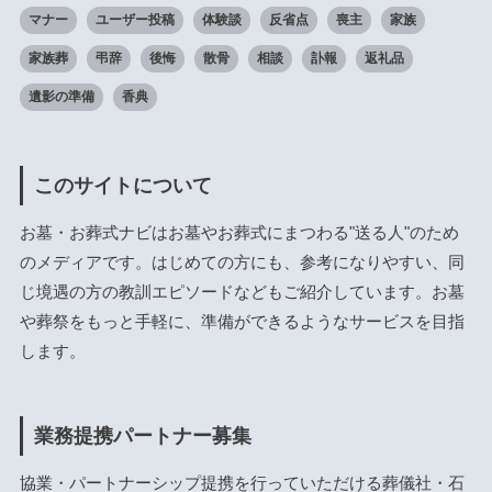
マナー
ユーザー投稿
体験談
反省点
喪主
家族
家族葬
弔辞
後悔
散骨
相談
訃報
返礼品
遺影の準備
香典
このサイトについて
お墓・お葬式ナビはお墓やお葬式にまつわる"送る人"のため
のメディアです。はじめての方にも、参考になりやすい、同
じ境遇の方の教訓エピソードなどもご紹介しています。お墓
や葬祭をもっと手軽に、準備ができるようなサービスを目指
します。
業務提携パートナー募集
協業・パートナーシップ提携を行っていただける葬儀社・石