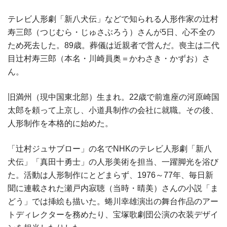
テレビ人形劇「新八犬伝」などで知られる人形作家の辻村
寿三郎（つじむら・じゅさぶろう）さんが5日、心不全の
ため死去した。89歳。葬儀は近親者で営んだ。喪主は二代
目辻村寿三郎（本名・川崎員奥＝かわさき・かずお）さ
ん。
旧満州（現中国東北部）生まれ。22歳で前進座の河原崎国
太郎を頼って上京し、小道具制作の会社に就職。その後、
人形制作を本格的に始めた。
「辻村ジュサブロー」の名でNHKのテレビ人形劇「新八
犬伝」「真田十勇士」の人形美術を担当、一躍脚光を浴び
た。活動は人形制作にとどまらず、1976～77年、毎日新
聞に連載された瀬戸内寂聴（当時・晴美）さんの小説「ま
どう」では挿絵も描いた。蜷川幸雄演出の舞台作品のアー
トディレクターを務めたり、宝塚歌劇団公演の衣装デザイ