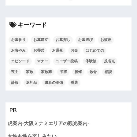
キーワード
お墓参り
お墓建立
お墓探し
お墓選び
お彼岸
お悔やみ
お葬式
お通夜
お金
はじめての
エピソード
マナー
ユーザー投稿
体験談
反省点
喪主
家族
家族葬
弔辞
後悔
散骨
相談
訃報
返礼品
遺影の準備
香典
PR
虎案内-大阪ミナミエリアの観光案内-
女性も性を楽しみたい