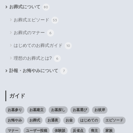
お葬式について
80
お葬式エピソード
53
お葬式のマナー
6
はじめてのお葬式ガイド
10
理想のお葬式とは?
6
訃報・お悔やみについて
7
ガイド
お墓参り
お墓建立
お墓探し
お墓選び
お彼岸
お悔やみ
お葬式
お通夜
お金
はじめての
エピソード
マナー
ユーザー投稿
体験談
反省点
喪主
家族