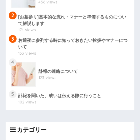
456 views
2
[お墓参り]基本的な流れ・マナーと準備するものについ
て解説します
174 views
3
お通夜に参列する時に知っておきたい挨拶やマナーにつ
いて
133 views
4
訃報の連絡について
123 views
5
訃報を聞いた、或いは伝える際に行うこと
102 views
カテゴリー