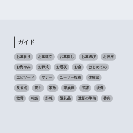
ガイド
お墓参り
お墓建立
お墓探し
お墓選び
お彼岸
お悔やみ
お葬式
お通夜
お金
はじめての
エピソード
マナー
ユーザー投稿
体験談
反省点
喪主
家族
家族葬
弔辞
後悔
散骨
相談
訃報
返礼品
遺影の準備
香典