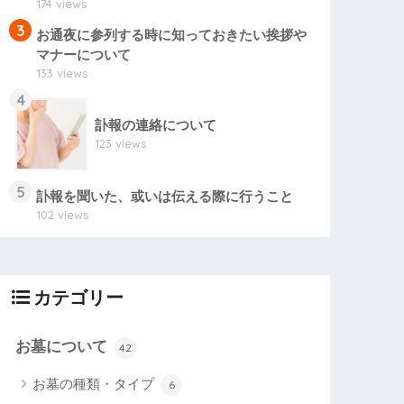
174 views
3
お通夜に参列する時に知っておきたい挨拶や
マナーについて
133 views
4
訃報の連絡について
123 views
5
訃報を聞いた、或いは伝える際に行うこと
102 views
カテゴリー
お墓について
42
お墓の種類・タイプ
6