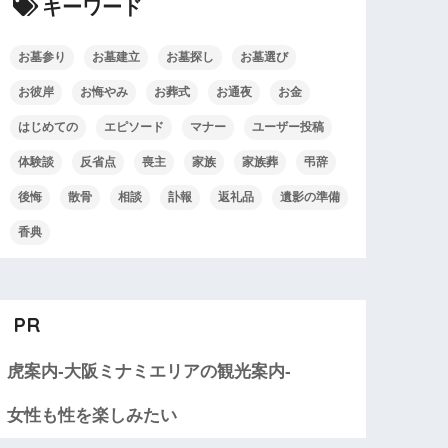
キーワード
お墓参り
お墓建立
お墓探し
お墓選び
お彼岸
お悔やみ
お葬式
お通夜
お金
はじめての
エピソード
マナー
ユーザー投稿
体験談
反省点
喪主
家族
家族葬
弔辞
後悔
散骨
相談
訃報
返礼品
遺影の準備
香典
PR
虎案内-大阪ミナミエリアの観光案内-
女性も性を楽しみたい