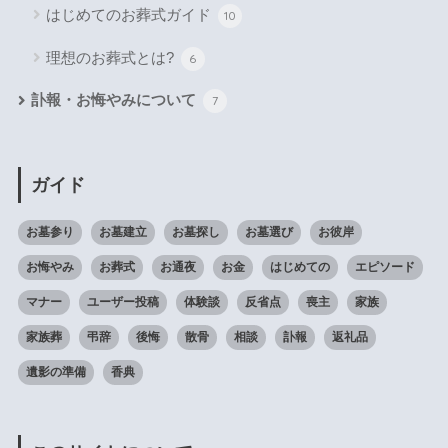
はじめてのお葬式ガイド
10
理想のお葬式とは?
6
訃報・お悔やみについて
7
ガイド
お墓参り
お墓建立
お墓探し
お墓選び
お彼岸
お悔やみ
お葬式
お通夜
お金
はじめての
エピソード
マナー
ユーザー投稿
体験談
反省点
喪主
家族
家族葬
弔辞
後悔
散骨
相談
訃報
返礼品
遺影の準備
香典