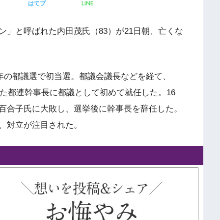
LINE
はてブ
」と呼ばれた内田茂氏（83）が21日朝、亡くな
9年の都議選で初当選。都議会議長などを経て、
いた都連幹事長に都議として初めて就任した。16
百合子氏に大敗し、選挙後に幹事長を辞任した。
、対立が注目された。