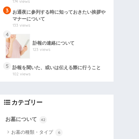
174 views
3
お通夜に参列する時に知っておきたい挨拶や
マナーについて
133 views
4
訃報の連絡について
123 views
5
訃報を聞いた、或いは伝える際に行うこと
102 views
カテゴリー
お墓について
42
お墓の種類・タイプ
6