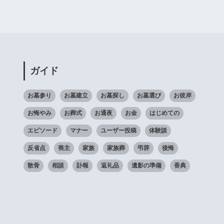
ガイド
お墓参り
お墓建立
お墓探し
お墓選び
お彼岸
お悔やみ
お葬式
お通夜
お金
はじめての
エピソード
マナー
ユーザー投稿
体験談
反省点
喪主
家族
家族葬
弔辞
後悔
散骨
相談
訃報
返礼品
遺影の準備
香典