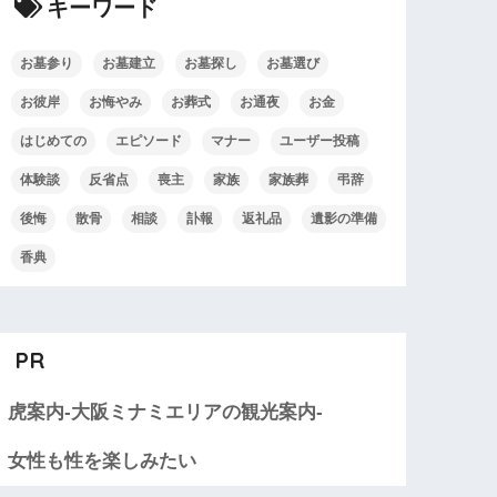
キーワード
お墓参り
お墓建立
お墓探し
お墓選び
お彼岸
お悔やみ
お葬式
お通夜
お金
はじめての
エピソード
マナー
ユーザー投稿
体験談
反省点
喪主
家族
家族葬
弔辞
後悔
散骨
相談
訃報
返礼品
遺影の準備
香典
PR
虎案内-大阪ミナミエリアの観光案内-
女性も性を楽しみたい