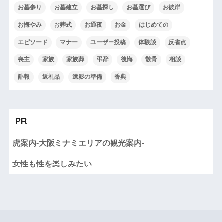
お墓参り
お墓建立
お墓探し
お墓選び
お彼岸
お悔やみ
お葬式
お通夜
お金
はじめての
エピソード
マナー
ユーザー投稿
体験談
反省点
喪主
家族
家族葬
弔辞
後悔
散骨
相談
訃報
返礼品
遺影の準備
香典
PR
虎案内-大阪ミナミエリアの観光案内-
女性も性を楽しみたい