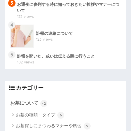
3
お通夜に参列する時に知っておきたい挨拶やマナーにつ
いて
133 views
4
訃報の連絡について
123 views
5
訃報を聞いた、或いは伝える際に行うこと
102 views
カテゴリー
お墓について
42
お墓の種類・タイプ
6
お墓探しにまつわるマナーや風習
9