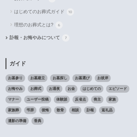
はじめてのお葬式ガイド
10
理想のお葬式とは?
6
訃報・お悔やみについて
7
ガイド
お墓参り
お墓建立
お墓探し
お墓選び
お彼岸
お悔やみ
お葬式
お通夜
お金
はじめての
エピソード
マナー
ユーザー投稿
体験談
反省点
喪主
家族
家族葬
弔辞
後悔
散骨
相談
訃報
返礼品
遺影の準備
香典