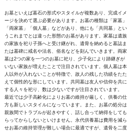
お墓といえば墓石の形式やスタイルが複数あり、完成イメ
ージを決めて選ぶ必要があります。お墓の種類は「家墓」
「両家墓」「個人墓」などがあり、他にも「共同墓」とい
うこれまでとは違った形態のお墓があります。家墓は遺族
の家族を祀り子孫へと受け継がれ、遺骨を納めると墓誌ま
たは墓碑に戒名や法名、俗名などを刻んでいきます。両家
墓は2つの家を一つのお墓に祀り、少子化により跡継ぎが
いない家族が増えたことで注目されています。個人墓は本
人以外が入れないことが特徴で、故人の残した功績をたた
えて個性的な形にしています。共同墓は友人や信仰を共に
する人々を祀り、数は少ないですが注目されています。
最近では少子高齢化によりお墓の維持が厳しく、供養の仕
方も新しいスタイルになっています。また、お墓の処分は
親族間でトラブルが起きやすく、話し合って納得をしても
らってからしないといけません。永代供養墓は費用を減ら
せお墓の維持管理が難しい場合に最適ですが、遺骨を二度