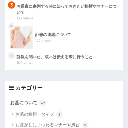
3
お通夜に参列する時に知っておきたい挨拶やマナーにつ
いて
133 views
4
訃報の連絡について
123 views
5
訃報を聞いた、或いは伝える際に行うこと
102 views
カテゴリー
お墓について
42
お墓の種類・タイプ
6
お墓探しにまつわるマナーや風習
9