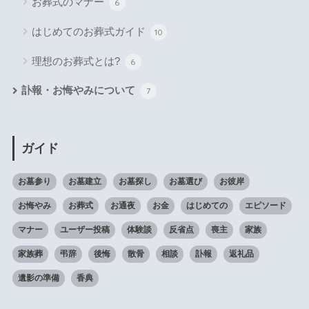
お葬式のマナー
6
はじめてのお葬式ガイド
10
理想のお葬式とは?
6
訃報・お悔やみについて
7
ガイド
お墓参り
お墓建立
お墓探し
お墓選び
お彼岸
お悔やみ
お葬式
お通夜
お金
はじめての
エピソード
マナー
ユーザー投稿
体験談
反省点
喪主
家族
家族葬
弔辞
後悔
散骨
相談
訃報
返礼品
遺影の準備
香典