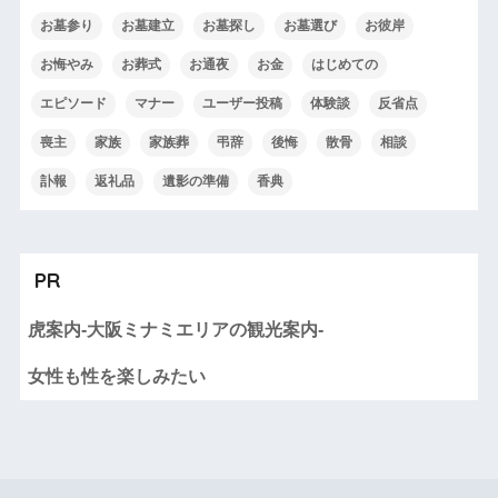
お墓参り
お墓建立
お墓探し
お墓選び
お彼岸
お悔やみ
お葬式
お通夜
お金
はじめての
エピソード
マナー
ユーザー投稿
体験談
反省点
喪主
家族
家族葬
弔辞
後悔
散骨
相談
訃報
返礼品
遺影の準備
香典
PR
虎案内-大阪ミナミエリアの観光案内-
女性も性を楽しみたい