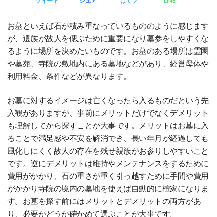
LINE
ツイート
シェア
はてブ
お墓といえば石が積み重なっているもののように感じます
が、遺族が故人を偲ぶために重要になり墓参をしやすくな
るように場所を決めたいものです。お墓のある場所は霊園
や墓苑、寺院の敷地内にある墓地などがあり、経営母体や
利用料金、条件などが異なります。
お墓に対するイメージは亡くなったら入るものだという先
入観がありますが、事前にメリットだけでなくデメリット
も理解してから探すことが大事です。メリットはお墓に入
ることで満足感や不安を解消でき、長い年月が経過しても
風化しにくく故人の存在を残せ親族がお参りしやすいこと
です。逆にデメリットは維持やメンテナンスをするために
費用がかかり、石の重さが重く引っ越すために手間や費用
がかかり寺院の境内の墓地を使えば自動的に檀家になりま
す。お墓を探す前にはメリットとデメリットの両方があ
り、必要かどうか確かめて選ぶことが大事です。