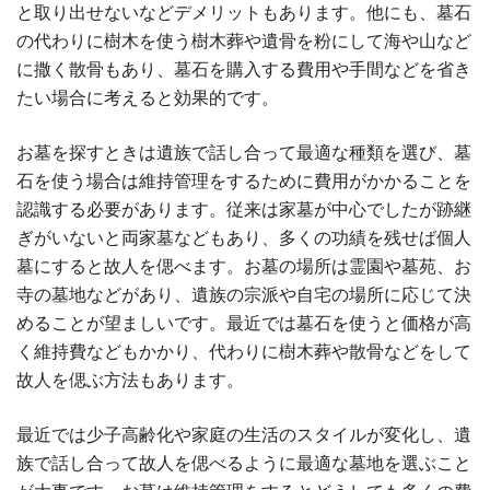
と取り出せないなどデメリットもあります。他にも、墓石
の代わりに樹木を使う樹木葬や遺骨を粉にして海や山など
に撒く散骨もあり、墓石を購入する費用や手間などを省き
たい場合に考えると効果的です。
お墓を探すときは遺族で話し合って最適な種類を選び、墓
石を使う場合は維持管理をするために費用がかかることを
認識する必要があります。従来は家墓が中心でしたが跡継
ぎがいないと両家墓などもあり、多くの功績を残せば個人
墓にすると故人を偲べます。お墓の場所は霊園や墓苑、お
寺の墓地などがあり、遺族の宗派や自宅の場所に応じて決
めることが望ましいです。最近では墓石を使うと価格が高
く維持費などもかかり、代わりに樹木葬や散骨などをして
故人を偲ぶ方法もあります。
最近では少子高齢化や家庭の生活のスタイルが変化し、遺
族で話し合って故人を偲べるように最適な墓地を選ぶこと