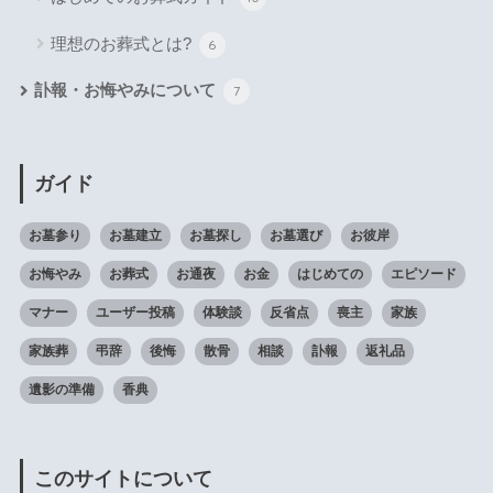
理想のお葬式とは?
6
訃報・お悔やみについて
7
ガイド
お墓参り
お墓建立
お墓探し
お墓選び
お彼岸
お悔やみ
お葬式
お通夜
お金
はじめての
エピソード
マナー
ユーザー投稿
体験談
反省点
喪主
家族
家族葬
弔辞
後悔
散骨
相談
訃報
返礼品
遺影の準備
香典
このサイトについて