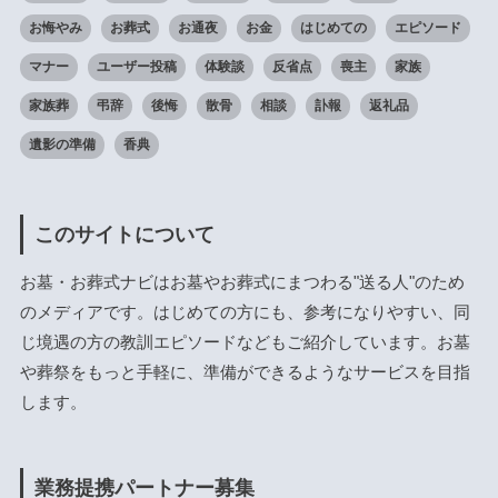
お悔やみ
お葬式
お通夜
お金
はじめての
エピソード
マナー
ユーザー投稿
体験談
反省点
喪主
家族
家族葬
弔辞
後悔
散骨
相談
訃報
返礼品
遺影の準備
香典
このサイトについて
お墓・お葬式ナビはお墓やお葬式にまつわる"送る人"のため
のメディアです。はじめての方にも、参考になりやすい、同
じ境遇の方の教訓エピソードなどもご紹介しています。お墓
や葬祭をもっと手軽に、準備ができるようなサービスを目指
します。
業務提携パートナー募集