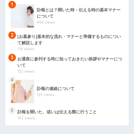
1
訃報とは？聞いた時・伝える時の基本マナー
について
456 views
2
[お墓参り]基本的な流れ・マナーと準備するものについ
て解説します
174 views
3
お通夜に参列する時に知っておきたい挨拶やマナーにつ
いて
132 views
4
訃報の連絡について
123 views
5
訃報を聞いた、或いは伝える際に行うこと
102 views