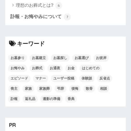
理想のお葬式とは?
6
訃報・お悔やみについて
7
キーワード
お墓参り
お墓建立
お墓探し
お墓選び
お彼岸
お悔やみ
お葬式
お通夜
お金
はじめての
エピソード
マナー
ユーザー投稿
体験談
反省点
喪主
家族
家族葬
弔辞
後悔
散骨
相談
訃報
返礼品
遺影の準備
香典
PR