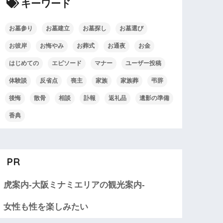
キーワード
お墓参り
お墓建立
お墓探し
お墓選び
お彼岸
お悔やみ
お葬式
お通夜
お金
はじめての
エピソード
マナー
ユーザー投稿
体験談
反省点
喪主
家族
家族葬
弔辞
後悔
散骨
相談
訃報
返礼品
遺影の準備
香典
PR
虎案内-大阪ミナミエリアの観光案内-
女性も性を楽しみたい