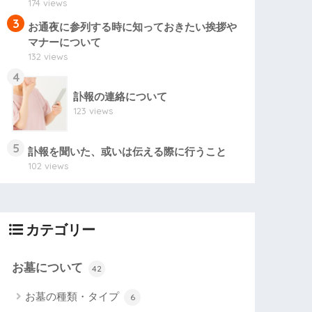
174 views
3
お通夜に参列する時に知っておきたい挨拶や
マナーについて
132 views
4
訃報の連絡について
123 views
5
訃報を聞いた、或いは伝える際に行うこと
102 views
カテゴリー
お墓について
42
お墓の種類・タイプ
6