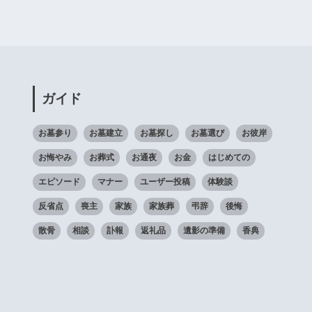
ガイド
お墓参り
お墓建立
お墓探し
お墓選び
お彼岸
お悔やみ
お葬式
お通夜
お金
はじめての
エピソード
マナー
ユーザー投稿
体験談
反省点
喪主
家族
家族葬
弔辞
後悔
散骨
相談
訃報
返礼品
遺影の準備
香典