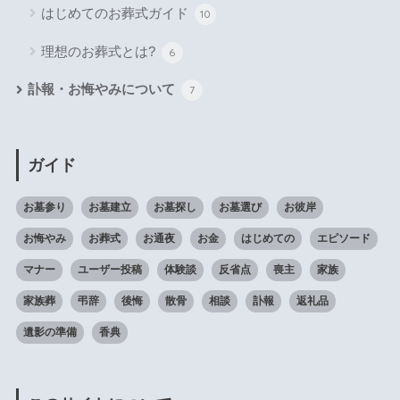
はじめてのお葬式ガイド
10
理想のお葬式とは?
6
訃報・お悔やみについて
7
ガイド
お墓参り
お墓建立
お墓探し
お墓選び
お彼岸
お悔やみ
お葬式
お通夜
お金
はじめての
エピソード
マナー
ユーザー投稿
体験談
反省点
喪主
家族
家族葬
弔辞
後悔
散骨
相談
訃報
返礼品
遺影の準備
香典