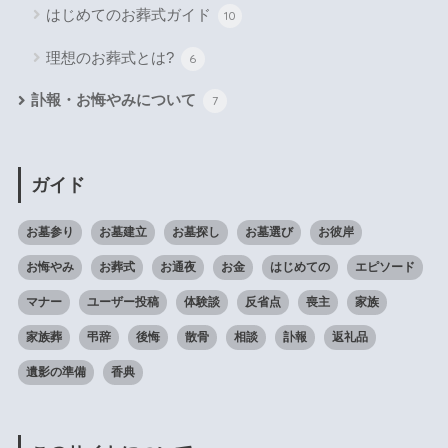
はじめてのお葬式ガイド
10
理想のお葬式とは?
6
訃報・お悔やみについて
7
ガイド
お墓参り
お墓建立
お墓探し
お墓選び
お彼岸
お悔やみ
お葬式
お通夜
お金
はじめての
エピソード
マナー
ユーザー投稿
体験談
反省点
喪主
家族
家族葬
弔辞
後悔
散骨
相談
訃報
返礼品
遺影の準備
香典