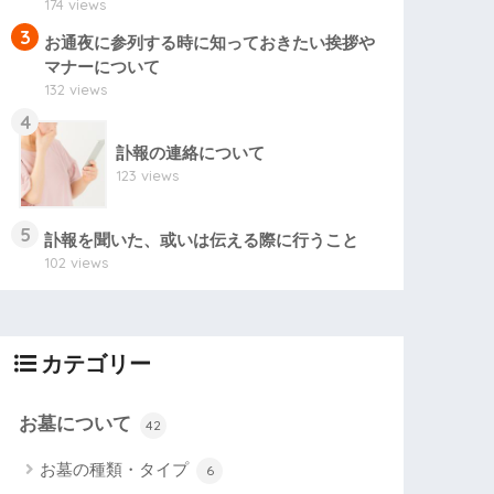
174 views
3
お通夜に参列する時に知っておきたい挨拶や
マナーについて
132 views
4
訃報の連絡について
123 views
5
訃報を聞いた、或いは伝える際に行うこと
102 views
カテゴリー
お墓について
42
お墓の種類・タイプ
6