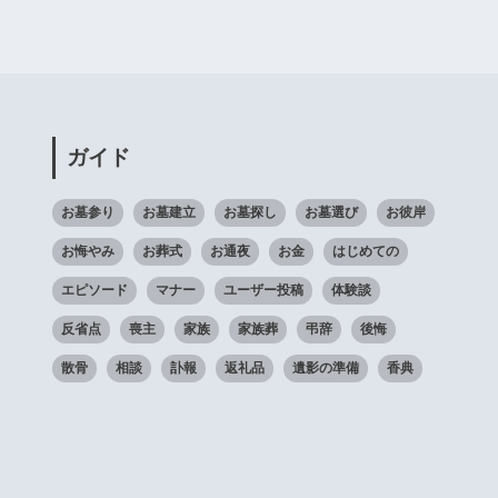
ガイド
お墓参り
お墓建立
お墓探し
お墓選び
お彼岸
お悔やみ
お葬式
お通夜
お金
はじめての
エピソード
マナー
ユーザー投稿
体験談
反省点
喪主
家族
家族葬
弔辞
後悔
散骨
相談
訃報
返礼品
遺影の準備
香典