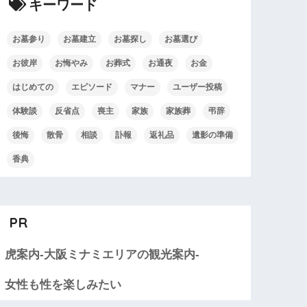
キーワード
お墓参り
お墓建立
お墓探し
お墓選び
お彼岸
お悔やみ
お葬式
お通夜
お金
はじめての
エピソード
マナー
ユーザー投稿
体験談
反省点
喪主
家族
家族葬
弔辞
後悔
散骨
相談
訃報
返礼品
遺影の準備
香典
PR
虎案内-大阪ミナミエリアの観光案内-
女性も性を楽しみたい