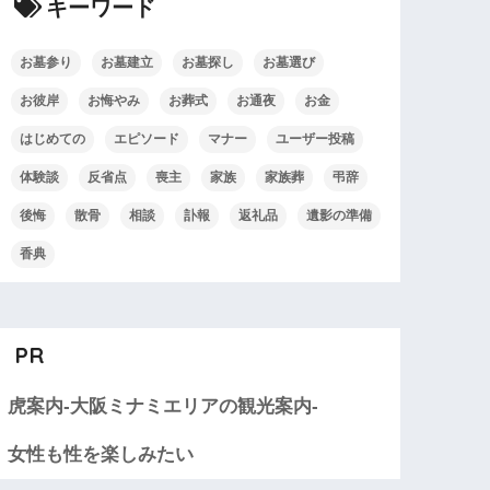
キーワード
お墓参り
お墓建立
お墓探し
お墓選び
お彼岸
お悔やみ
お葬式
お通夜
お金
はじめての
エピソード
マナー
ユーザー投稿
体験談
反省点
喪主
家族
家族葬
弔辞
後悔
散骨
相談
訃報
返礼品
遺影の準備
香典
PR
虎案内-大阪ミナミエリアの観光案内-
女性も性を楽しみたい