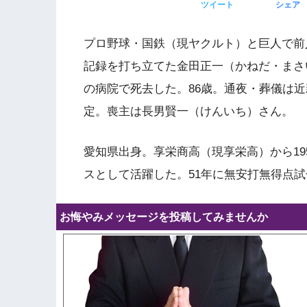
ツイート
シェア
プロ野球・国鉄（現ヤクルト）と巨人で前
記録を打ち立てた金田正一（かねだ・まさ
の病院で死去した。86歳。通夜・葬儀は
定。喪主は長男賢一（けんいち）さん。
愛知県出身。享栄商高（現享栄高）から19
スとして活躍した。51年に無安打無得点試合
お悔やみメッセージを投稿してみませんか