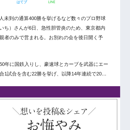
LINE
はてブ
人未到の通算400勝を挙げるなど数々のプロ野球
いち）さんが6日、急性胆管炎のため、東京都内
近親者のみで営まれる。お別れの会を後日開く予
50年に国鉄入りし、豪速球とカーブを武器にエー
1試合を含む22勝を挙げ、以降14年連続で20…