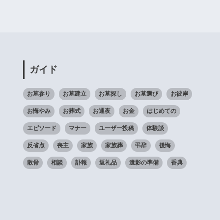
ガイド
お墓参り
お墓建立
お墓探し
お墓選び
お彼岸
お悔やみ
お葬式
お通夜
お金
はじめての
エピソード
マナー
ユーザー投稿
体験談
反省点
喪主
家族
家族葬
弔辞
後悔
散骨
相談
訃報
返礼品
遺影の準備
香典