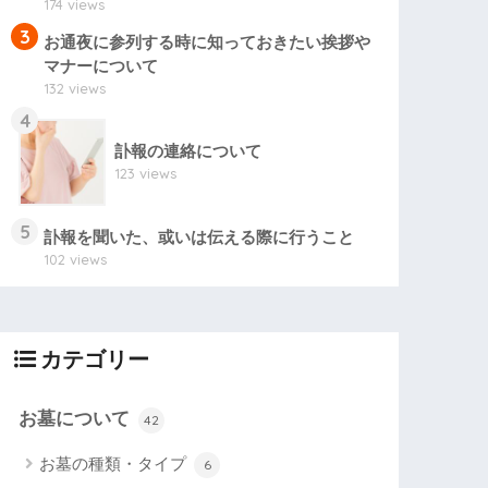
174 views
3
お通夜に参列する時に知っておきたい挨拶や
マナーについて
132 views
4
訃報の連絡について
123 views
5
訃報を聞いた、或いは伝える際に行うこと
102 views
カテゴリー
お墓について
42
お墓の種類・タイプ
6