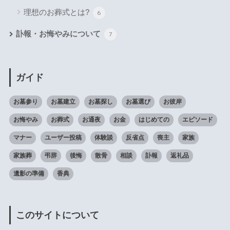
理想のお葬式とは?
6
訃報・お悔やみについて
7
ガイド
お墓参り
お墓建立
お墓探し
お墓選び
お彼岸
お悔やみ
お葬式
お通夜
お金
はじめての
エピソード
マナー
ユーザー投稿
体験談
反省点
喪主
家族
家族葬
弔辞
後悔
散骨
相談
訃報
返礼品
遺影の準備
香典
このサイトについて