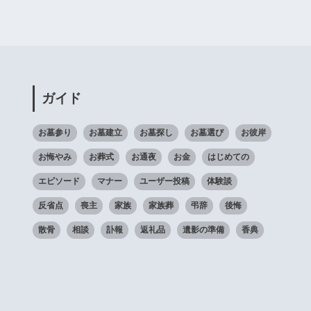
ガイド
お墓参り
お墓建立
お墓探し
お墓選び
お彼岸
お悔やみ
お葬式
お通夜
お金
はじめての
エピソード
マナー
ユーザー投稿
体験談
反省点
喪主
家族
家族葬
弔辞
後悔
散骨
相談
訃報
返礼品
遺影の準備
香典