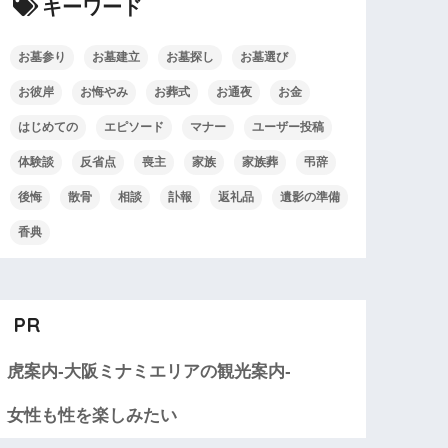
キーワード
お墓参り
お墓建立
お墓探し
お墓選び
お彼岸
お悔やみ
お葬式
お通夜
お金
はじめての
エピソード
マナー
ユーザー投稿
体験談
反省点
喪主
家族
家族葬
弔辞
後悔
散骨
相談
訃報
返礼品
遺影の準備
香典
PR
虎案内-大阪ミナミエリアの観光案内-
女性も性を楽しみたい