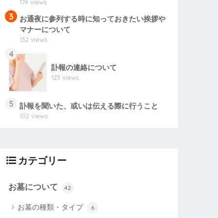
174 views
3
お通夜に参列する時に知っておきたい挨拶や
マナーについて
132 views
4
訃報の連絡について
123 views
5
訃報を聞いた、或いは伝える際に行うこと
102 views
カテゴリー
お墓について
42
お墓の種類・タイプ
6