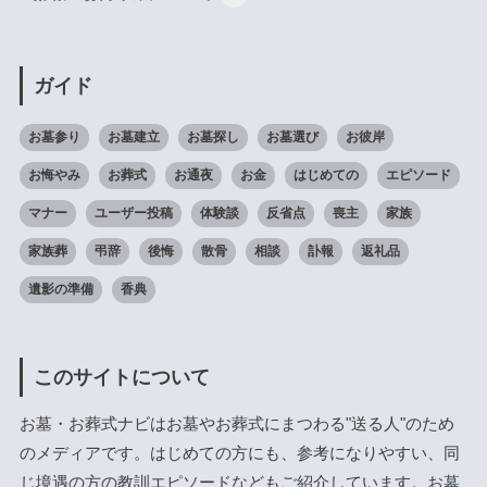
ガイド
お墓参り
お墓建立
お墓探し
お墓選び
お彼岸
お悔やみ
お葬式
お通夜
お金
はじめての
エピソード
マナー
ユーザー投稿
体験談
反省点
喪主
家族
家族葬
弔辞
後悔
散骨
相談
訃報
返礼品
遺影の準備
香典
このサイトについて
お墓・お葬式ナビはお墓やお葬式にまつわる"送る人"のため
のメディアです。はじめての方にも、参考になりやすい、同
じ境遇の方の教訓エピソードなどもご紹介しています。お墓