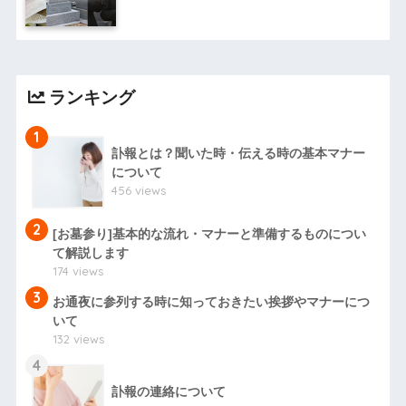
ランキング
1
訃報とは？聞いた時・伝える時の基本マナー
について
456 views
2
[お墓参り]基本的な流れ・マナーと準備するものについ
て解説します
174 views
3
お通夜に参列する時に知っておきたい挨拶やマナーにつ
いて
132 views
4
訃報の連絡について