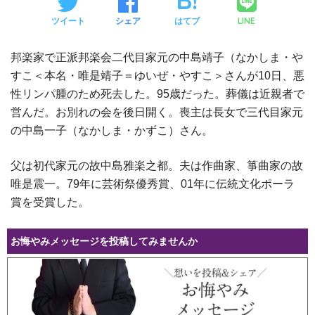
LINE
ツイート
シェア
はてブ
邦楽家で正派邦楽会二代目家元の中島靖子（なかしま・や
すこ＜本名・唯是靖子＝ゆいぜ・やすこ＞さんが10日、悪
性リンパ腫のため死去した。95歳だった。葬儀は近親者で
営んだ。お別れの会を後日開く。喪主は長女で三代目家元
の中島一子（なかしま・かずこ）さん。
父は初代家元の故中島雅楽之都。夫は作曲家、箏曲家の故
唯是震一。79年に芸術祭優秀賞、01年に伝統文化ポーラ
賞を受賞した。
お悔やみメッセージを投稿してみませんか