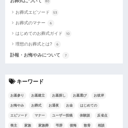
お葬式について
80
お葬式エピソード
53
お葬式のマナー
6
はじめてのお葬式ガイド
10
理想のお葬式とは?
6
訃報・お悔やみについて
7
キーワード
お墓参り
お墓建立
お墓探し
お墓選び
お彼岸
お悔やみ
お葬式
お通夜
お金
はじめての
エピソード
マナー
ユーザー投稿
体験談
反省点
喪主
家族
家族葬
弔辞
後悔
散骨
相談