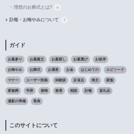
理想のお葬式とは?
6
訃報・お悔やみについて
7
ガイド
お墓参り
お墓建立
お墓探し
お墓選び
お彼岸
お悔やみ
お葬式
お通夜
お金
はじめての
エピソード
マナー
ユーザー投稿
体験談
反省点
喪主
家族
家族葬
弔辞
後悔
散骨
相談
訃報
返礼品
遺影の準備
香典
このサイトについて