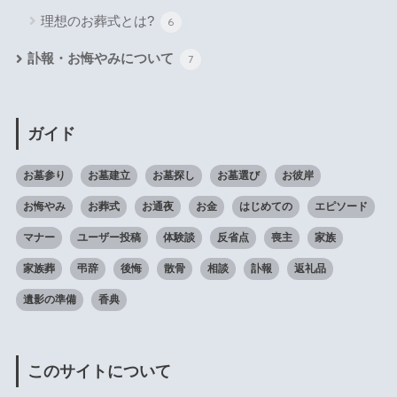
理想のお葬式とは?
6
訃報・お悔やみについて
7
ガイド
お墓参り
お墓建立
お墓探し
お墓選び
お彼岸
お悔やみ
お葬式
お通夜
お金
はじめての
エピソード
マナー
ユーザー投稿
体験談
反省点
喪主
家族
家族葬
弔辞
後悔
散骨
相談
訃報
返礼品
遺影の準備
香典
このサイトについて