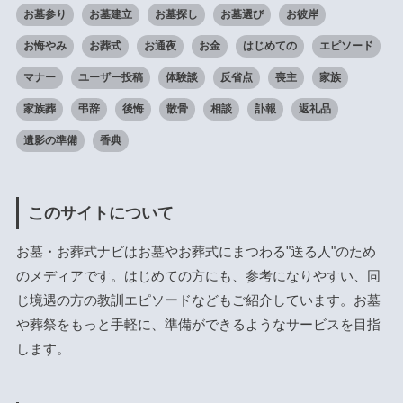
お墓参り
お墓建立
お墓探し
お墓選び
お彼岸
お悔やみ
お葬式
お通夜
お金
はじめての
エピソード
マナー
ユーザー投稿
体験談
反省点
喪主
家族
家族葬
弔辞
後悔
散骨
相談
訃報
返礼品
遺影の準備
香典
このサイトについて
お墓・お葬式ナビはお墓やお葬式にまつわる"送る人"のため
のメディアです。はじめての方にも、参考になりやすい、同
じ境遇の方の教訓エピソードなどもご紹介しています。お墓
や葬祭をもっと手軽に、準備ができるようなサービスを目指
します。