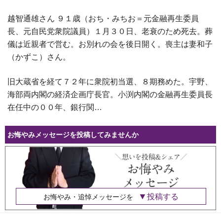
越智通雄さん ９１歳（おち・みちお＝元金融再生委員
長、元自民党衆院議員）１月３０日、老衰のため死去。葬
儀は近親者で営む。お別れの会を後日開く。喪主は妻和子
（かずこ）さん。
旧大蔵省を経て７２年に衆院初当選、８期務めた。宇野、
海部両内閣の経済企画庁長官。小渕内閣の金融再生委員長
在任中の００年、銀行関…
お悔やみメッセージを投稿してみませんか
投稿する
お悔やみ・追悼メッセージを