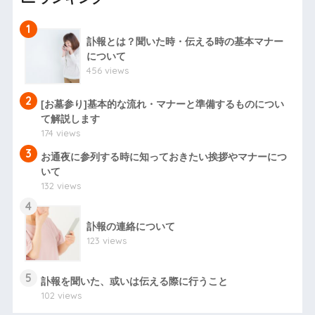
1
訃報とは？聞いた時・伝える時の基本マナー
について
456 views
2
[お墓参り]基本的な流れ・マナーと準備するものについ
て解説します
174 views
3
お通夜に参列する時に知っておきたい挨拶やマナーにつ
いて
132 views
4
訃報の連絡について
123 views
5
訃報を聞いた、或いは伝える際に行うこと
102 views