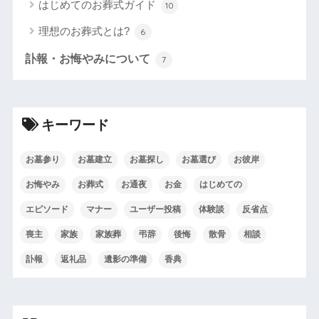
はじめてのお葬式ガイド
10
理想のお葬式とは?
6
訃報・お悔やみについて
7
キーワード
お墓参り
お墓建立
お墓探し
お墓選び
お彼岸
お悔やみ
お葬式
お通夜
お金
はじめての
エピソード
マナー
ユーザー投稿
体験談
反省点
喪主
家族
家族葬
弔辞
後悔
散骨
相談
訃報
返礼品
遺影の準備
香典