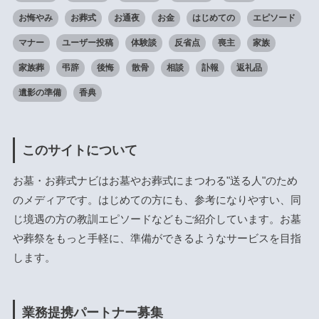
お悔やみ
お葬式
お通夜
お金
はじめての
エピソード
マナー
ユーザー投稿
体験談
反省点
喪主
家族
家族葬
弔辞
後悔
散骨
相談
訃報
返礼品
遺影の準備
香典
このサイトについて
お墓・お葬式ナビはお墓やお葬式にまつわる"送る人"のため
のメディアです。はじめての方にも、参考になりやすい、同
じ境遇の方の教訓エピソードなどもご紹介しています。お墓
や葬祭をもっと手軽に、準備ができるようなサービスを目指
します。
業務提携パートナー募集