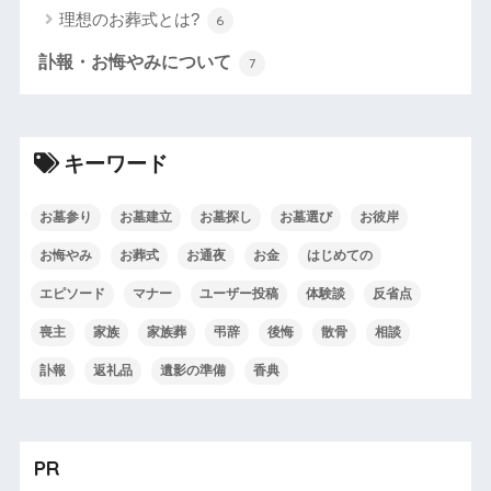
理想のお葬式とは?
6
訃報・お悔やみについて
7
キーワード
お墓参り
お墓建立
お墓探し
お墓選び
お彼岸
お悔やみ
お葬式
お通夜
お金
はじめての
エピソード
マナー
ユーザー投稿
体験談
反省点
喪主
家族
家族葬
弔辞
後悔
散骨
相談
訃報
返礼品
遺影の準備
香典
PR