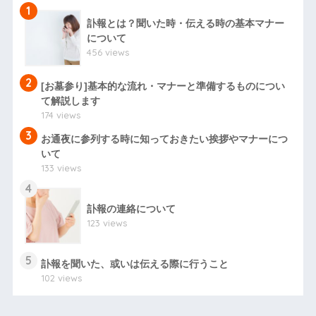
1
訃報とは？聞いた時・伝える時の基本マナー
について
456 views
2
[お墓参り]基本的な流れ・マナーと準備するものについ
て解説します
174 views
3
お通夜に参列する時に知っておきたい挨拶やマナーにつ
いて
133 views
4
訃報の連絡について
123 views
5
訃報を聞いた、或いは伝える際に行うこと
102 views