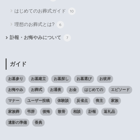
はじめてのお葬式ガイド
10
理想のお葬式とは?
6
訃報・お悔やみについて
7
ガイド
お墓参り
お墓建立
お墓探し
お墓選び
お彼岸
お悔やみ
お葬式
お通夜
お金
はじめての
エピソード
マナー
ユーザー投稿
体験談
反省点
喪主
家族
家族葬
弔辞
後悔
散骨
相談
訃報
返礼品
遺影の準備
香典