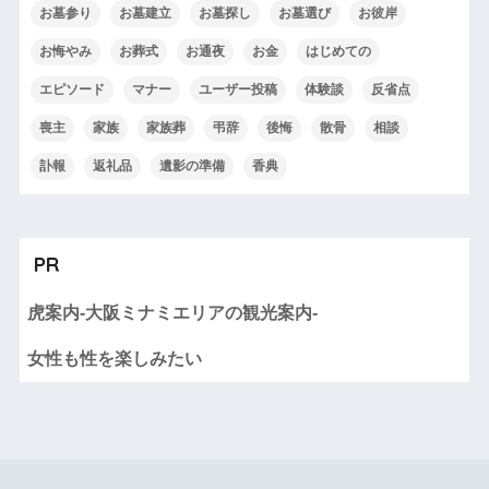
お墓参り
お墓建立
お墓探し
お墓選び
お彼岸
お悔やみ
お葬式
お通夜
お金
はじめての
エピソード
マナー
ユーザー投稿
体験談
反省点
喪主
家族
家族葬
弔辞
後悔
散骨
相談
訃報
返礼品
遺影の準備
香典
PR
虎案内-大阪ミナミエリアの観光案内-
女性も性を楽しみたい