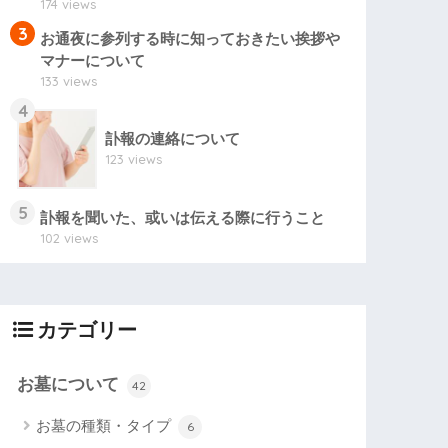
174 views
3
お通夜に参列する時に知っておきたい挨拶や
マナーについて
133 views
4
訃報の連絡について
123 views
5
訃報を聞いた、或いは伝える際に行うこと
102 views
カテゴリー
お墓について
42
お墓の種類・タイプ
6