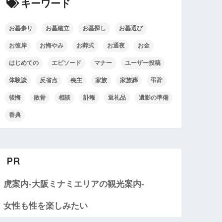
キーワード
お墓参り
お墓建立
お墓探し
お墓選び
お彼岸
お悔やみ
お葬式
お通夜
お金
はじめての
エピソード
マナー
ユーザー投稿
体験談
反省点
喪主
家族
家族葬
弔辞
後悔
散骨
相談
訃報
返礼品
遺影の準備
香典
PR
虎案内-大阪ミナミエリアの観光案内-
女性も性を楽しみたい