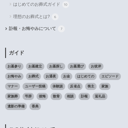
はじめてのお葬式ガイド
10
理想のお葬式とは?
6
訃報・お悔やみについて
7
ガイド
お墓参り
お墓建立
お墓探し
お墓選び
お彼岸
お悔やみ
お葬式
お通夜
お金
はじめての
エピソード
マナー
ユーザー投稿
体験談
反省点
喪主
家族
家族葬
弔辞
後悔
散骨
相談
訃報
返礼品
遺影の準備
香典