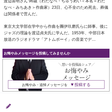
渡辺宙明さん 96歳（わたなべ・ちゅうめい＜本名＝わた
なべ・みちあき＞作曲家）23日、心不全のため死去。葬儀
は関係者で営んだ。
東京大文学部在学中から作曲を團伊玖磨氏らに師事。後に
ジャズの理論を渡辺貞夫氏に学んだ。1953年、中部日本
放送のラジオドラマ「アトムボーイ」の音楽でデ…
お悔やみメッセージを投稿してみませんか
投稿する
お悔やみ・追悼メッセージを