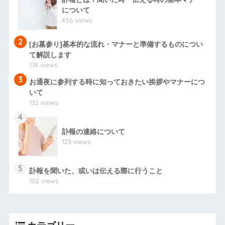
について
456 views
2
[お墓参り]基本的な流れ・マナーと準備するものについ
て解説します
174 views
3
お通夜に参列する時に知っておきたい挨拶やマナーにつ
いて
132 views
4
訃報の連絡について
123 views
5
訃報を聞いた、或いは伝える際に行うこと
102 views