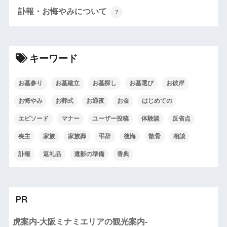
訃報・お悔やみについて
7
キーワード
お墓参り
お墓建立
お墓探し
お墓選び
お彼岸
お悔やみ
お葬式
お通夜
お金
はじめての
エピソード
マナー
ユーザー投稿
体験談
反省点
喪主
家族
家族葬
弔辞
後悔
散骨
相談
訃報
返礼品
遺影の準備
香典
PR
虎案内-大阪ミナミエリアの観光案内-