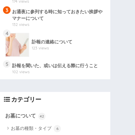
174 views
3
お通夜に参列する時に知っておきたい挨拶や
マナーについて
132 views
4
訃報の連絡について
123 views
5
訃報を聞いた、或いは伝える際に行うこと
102 views
カテゴリー
お墓について
42
お墓の種類・タイプ
6