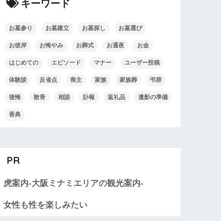
キーワード
お墓参り
お墓建立
お墓探し
お墓選び
お彼岸
お悔やみ
お葬式
お通夜
お金
はじめての
エピソード
マナー
ユーザー投稿
体験談
反省点
喪主
家族
家族葬
弔辞
後悔
散骨
相談
訃報
返礼品
遺影の準備
香典
PR
虎案内-大阪ミナミエリアの観光案内-
女性も性を楽しみたい