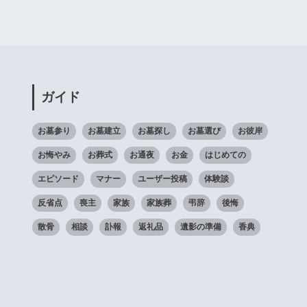
ガイド
お墓参り
お墓建立
お墓探し
お墓選び
お彼岸
お悔やみ
お葬式
お通夜
お金
はじめての
エピソード
マナー
ユーザー投稿
体験談
反省点
喪主
家族
家族葬
弔辞
後悔
散骨
相談
訃報
返礼品
遺影の準備
香典