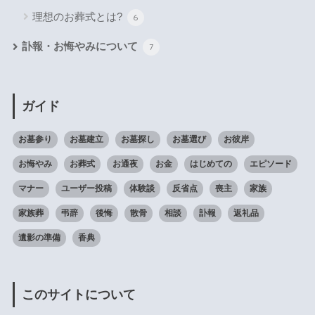
理想のお葬式とは?
6
訃報・お悔やみについて
7
ガイド
お墓参り
お墓建立
お墓探し
お墓選び
お彼岸
お悔やみ
お葬式
お通夜
お金
はじめての
エピソード
マナー
ユーザー投稿
体験談
反省点
喪主
家族
家族葬
弔辞
後悔
散骨
相談
訃報
返礼品
遺影の準備
香典
このサイトについて