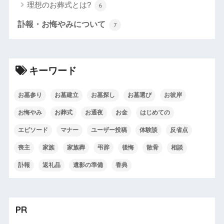
理想のお葬式とは?
6
訃報・お悔やみについて
7
キーワード
お墓参り
お墓建立
お墓探し
お墓選び
お彼岸
お悔やみ
お葬式
お通夜
お金
はじめての
エピソード
マナー
ユーザー投稿
体験談
反省点
喪主
家族
家族葬
弔辞
後悔
散骨
相談
訃報
返礼品
遺影の準備
香典
PR