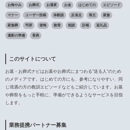
お悔やみ
お葬式
お通夜
お金
はじめての
エピソード
マナー
ユーザー投稿
体験談
反省点
喪主
家族
家族葬
弔辞
後悔
散骨
相談
訃報
返礼品
遺影の準備
香典
このサイトについて
お墓・お葬式ナビはお墓やお葬式にまつわる"送る人"のため
のメディアです。はじめての方にも、参考になりやすい、同
じ境遇の方の教訓エピソードなどもご紹介しています。お墓
や葬祭をもっと手軽に、準備ができるようなサービスを目指
します。
業務提携パートナー募集