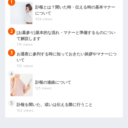
1
訃報とは？聞いた時・伝える時の基本マナー
について
456 views
2
[お墓参り]基本的な流れ・マナーと準備するものについ
て解説します
174 views
3
お通夜に参列する時に知っておきたい挨拶やマナーにつ
いて
132 views
4
訃報の連絡について
123 views
5
訃報を聞いた、或いは伝える際に行うこと
102 views