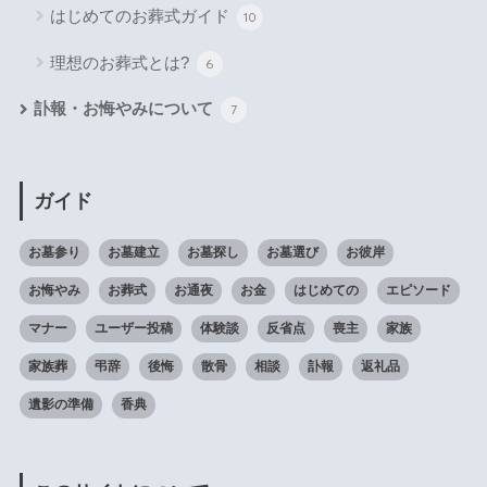
はじめてのお葬式ガイド
10
理想のお葬式とは?
6
訃報・お悔やみについて
7
ガイド
お墓参り
お墓建立
お墓探し
お墓選び
お彼岸
お悔やみ
お葬式
お通夜
お金
はじめての
エピソード
マナー
ユーザー投稿
体験談
反省点
喪主
家族
家族葬
弔辞
後悔
散骨
相談
訃報
返礼品
遺影の準備
香典