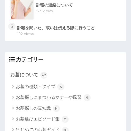
訃報の連絡について
123 views
5
訃報を聞いた、或いは伝える際に行うこと
102 views
カテゴリー
お墓について
42
お墓の種類・タイプ
6
お墓探しにまつわるマナーや風習
9
お墓探しの豆知識
14
お墓選びエピソード集
11
はじめてのお墓ガイド
9