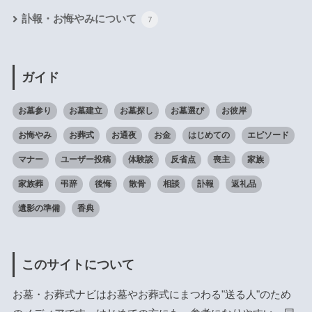
訃報・お悔やみについて
7
ガイド
お墓参り
お墓建立
お墓探し
お墓選び
お彼岸
お悔やみ
お葬式
お通夜
お金
はじめての
エピソード
マナー
ユーザー投稿
体験談
反省点
喪主
家族
家族葬
弔辞
後悔
散骨
相談
訃報
返礼品
遺影の準備
香典
このサイトについて
お墓・お葬式ナビはお墓やお葬式にまつわる"送る人"のため