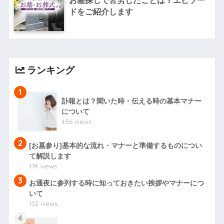
お墓探しで苦労したことは？エピソー
ドをご紹介します
ランキング
1
訃報とは？聞いた時・伝える時の基本マナー
について
456 views
2
[お墓参り]基本的な流れ・マナーと準備するものについ
て解説します
174 views
3
お通夜に参列する時に知っておきたい挨拶やマナーにつ
いて
132 views
4