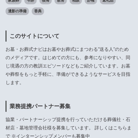
家族葬
弔辞
後悔
散骨
相談
訃報
返礼品
遺影の準備
香典
このサイトについて
お墓・お葬式ナビはお墓やお葬式にまつわる"送る人"のため
のメディアです。はじめての方にも、参考になりやすい、同
じ境遇の方の教訓エピソードなどもご紹介しています。お墓
や葬祭をもっと手軽に、準備ができるようなサービスを目指
します。
業務提携パートナー募集
協業・パートナーシップ提携を行っていただける葬儀社・石
材店・墓地管理会社様を募集しています。 詳しくは
こちら
ま
で ※インターンシップメンバーも募集中