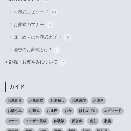
お葬式エピソード
53
お葬式のマナー
6
はじめてのお葬式ガイド
10
理想のお葬式とは?
6
訃報・お悔やみについて
7
ガイド
お墓参り
お墓建立
お墓探し
お墓選び
お彼岸
お悔やみ
お葬式
お通夜
お金
はじめての
エピソード
マナー
ユーザー投稿
体験談
反省点
喪主
家族