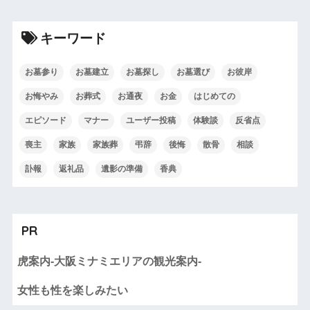
キーワード
お墓参り
お墓建立
お墓探し
お墓選び
お彼岸
お悔やみ
お葬式
お通夜
お金
はじめての
エピソード
マナー
ユーザー投稿
体験談
反省点
喪主
家族
家族葬
弔辞
後悔
散骨
相談
訃報
返礼品
遺影の準備
香典
PR
虎案内-大阪ミナミエリアの観光案内-
女性も性を楽しみたい