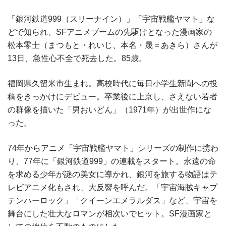
「銀河鉄道999（スリーナイン）」「宇宙戦艦ヤマト」な
どで知られ、SFアニメブームの先駆けとなった漫画家の
松本零士（まつもと・れいじ、本名・晟＝あきら）さんが
13日、急性心不全で死去した。85歳。
福岡県久留米市生まれ。高校時代に毎日小学生新聞への投
稿をきっかけにデビュー。卒業後に上京し、さえない若者
の群像を描いた「男おいどん」（1971年）が出世作にな
った。
74年からアニメ「宇宙戦艦ヤマト」シリーズの制作に携わ
り、77年に「銀河鉄道999」の連載をスタート。永遠の命
を求める少年が謎の美女に導かれ、銀河を旅する物語はテ
レビアニメ化もされ、大反響を呼んだ。「宇宙海賊キャプ
テンハーロック」「クイーンエメラルダス」など、宇宙を
舞台にした壮大なロマンが相次いでヒット。SF漫画家と