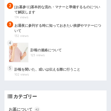
2
[お墓参り]基本的な流れ・マナーと準備するものについ
て解説します
174 views
3
お通夜に参列する時に知っておきたい挨拶やマナーにつ
いて
132 views
4
訃報の連絡について
123 views
5
訃報を聞いた、或いは伝える際に行うこと
102 views
カテゴリー
お墓について
42