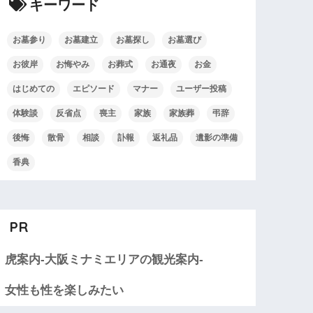
キーワード
お墓参り
お墓建立
お墓探し
お墓選び
お彼岸
お悔やみ
お葬式
お通夜
お金
はじめての
エピソード
マナー
ユーザー投稿
体験談
反省点
喪主
家族
家族葬
弔辞
後悔
散骨
相談
訃報
返礼品
遺影の準備
香典
PR
虎案内-大阪ミナミエリアの観光案内-
女性も性を楽しみたい