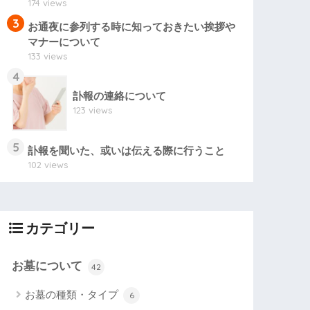
174 views
3
お通夜に参列する時に知っておきたい挨拶や
マナーについて
133 views
4
訃報の連絡について
123 views
5
訃報を聞いた、或いは伝える際に行うこと
102 views
カテゴリー
お墓について
42
お墓の種類・タイプ
6