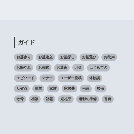
ガイド
お墓参り
お墓建立
お墓探し
お墓選び
お彼岸
お悔やみ
お葬式
お通夜
お金
はじめての
エピソード
マナー
ユーザー投稿
体験談
反省点
喪主
家族
家族葬
弔辞
後悔
散骨
相談
訃報
返礼品
遺影の準備
香典