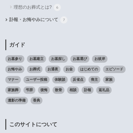
理想のお葬式とは?
6
訃報・お悔やみについて
7
ガイド
お墓参り
お墓建立
お墓探し
お墓選び
お彼岸
お悔やみ
お葬式
お通夜
お金
はじめての
エピソード
マナー
ユーザー投稿
体験談
反省点
喪主
家族
家族葬
弔辞
後悔
散骨
相談
訃報
返礼品
遺影の準備
香典
このサイトについて