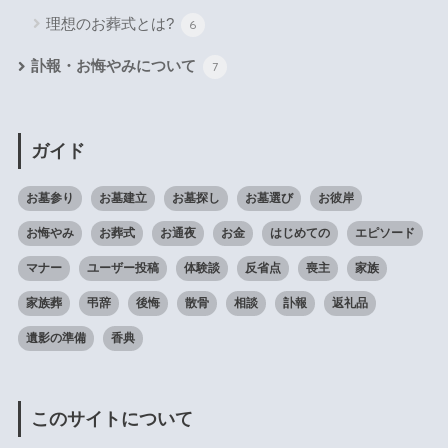
理想のお葬式とは?
6
訃報・お悔やみについて
7
ガイド
お墓参り
お墓建立
お墓探し
お墓選び
お彼岸
お悔やみ
お葬式
お通夜
お金
はじめての
エピソード
マナー
ユーザー投稿
体験談
反省点
喪主
家族
家族葬
弔辞
後悔
散骨
相談
訃報
返礼品
遺影の準備
香典
このサイトについて