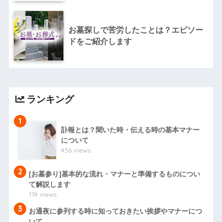
お墓探しで苦労したことは？エピソー
ドをご紹介します
ランキング
1
訃報とは？聞いた時・伝える時の基本マナー
について
456 views
2
[お墓参り]基本的な流れ・マナーと準備するものについ
て解説します
174 views
3
お通夜に参列する時に知っておきたい挨拶やマナーにつ
いて