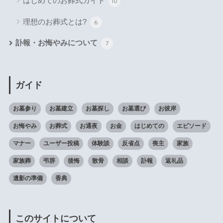
はじめてのお葬式ガイド
10
理想のお葬式とは?
6
訃報・お悔やみについて
7
ガイド
お墓参り
お墓建立
お墓探し
お墓選び
お彼岸
お悔やみ
お葬式
お通夜
お金
はじめての
エピソード
マナー
ユーザー投稿
体験談
反省点
喪主
家族
家族葬
弔辞
後悔
散骨
相談
訃報
返礼品
遺影の準備
香典
このサイトについて