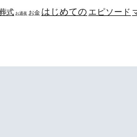
はじめての
エピソード
葬式
お金
お通夜