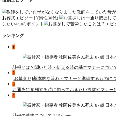
投稿エピソード
教師をしていた母
お葬式エピソード(男性30代)
したい4つのポイント
ランキング
1
訃報とは？聞いた時・伝える時の基本マナーについ
2
[お墓参り]基本的な流れ・マナーと準備するものに
3
お通夜に参列する時に知っておきたい挨拶やマナー
4
訃報の連絡について
123 views