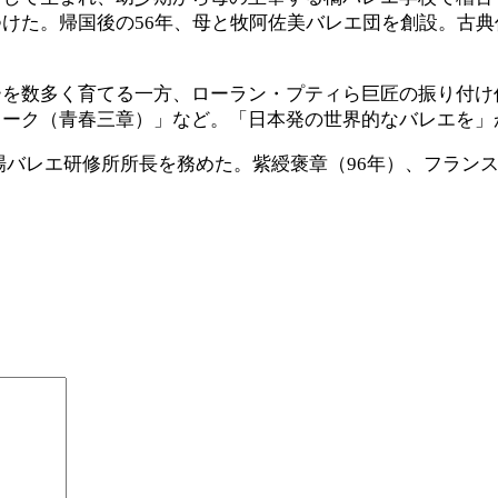
けた。帰国後の56年、母と牧阿佐美バレエ団を創設。古
ーを数多く育てる一方、ローラン・プティら巨匠の振り付け
ィーク（青春三章）」など。「日本発の世界的なバレエを」
劇場バレエ研修所所長を務めた。紫綬褒章（96年）、フラン