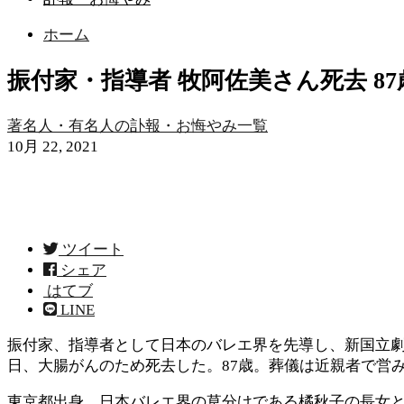
ホーム
振付家・指導者 牧阿佐美さん死去 8
著名人・有名人の訃報・お悔やみ一覧
10月 22, 2021
ツイート
シェア
はてブ
LINE
振付家、指導者として日本のバレエ界を先導し、新国立劇
日、大腸がんのため死去した。87歳。葬儀は近親者で営
東京都出身。日本バレエ界の草分けである橘秋子の長女と