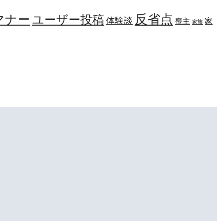
マナー
反省点
ユーザー投稿
体験談
家
喪主
家族