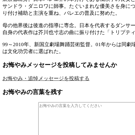
サンドラ・ダニロワに師事。たぐいまれな優美さを身につ
り付け補助と主演を重ね、バレエの普及に努めた。
母の他界後は後進の指導に専念。日本を代表するダンサ
自身の代表作は芥川也寸志の曲に振り付けた「トリプテ
99～2010年、新国立劇場舞踊芸術監督。01年からは同
は文化功労者に選ばれた。
お悔やみメッセージを投稿してみませんか
お悔やみ・追悼メッセージを
投稿する
お悔やみの言葉を残す