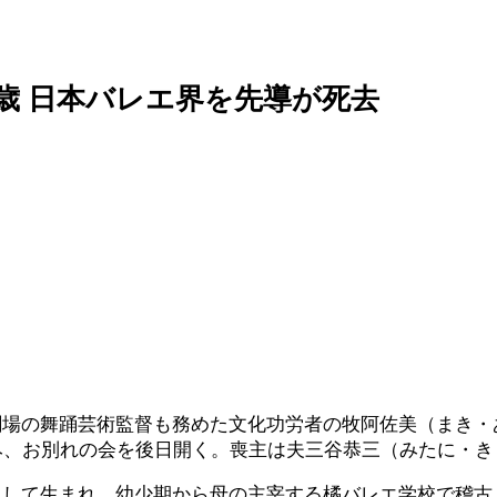
7歳 日本バレエ界を先導が死去
場の舞踊芸術監督も務めた文化功労者の牧阿佐美（まき・
み、お別れの会を後日開く。喪主は夫三谷恭三（みたに・
して生まれ、幼少期から母の主宰する橘バレエ学校で稽古（