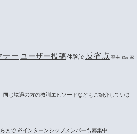
マナー
反省点
ユーザー投稿
体験談
家
喪主
家族
、同じ境遇の方の教訓エピソードなどもご紹介していま
ら
まで ※インターンシップメンバーも募集中