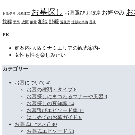
お墓探し
お
お悔やみ
お墓選び
お彼岸
お墓参り
お墓建立
訃報
族葬
相談
後悔
弔辞
散骨
返礼品
遺影の準備
香典
PR
虎案内-大阪ミナミエリアの観光案内-
女性も性を楽しみたい
カテゴリー
お墓について
42
お墓の種類・タイプ
6
お墓探しにまつわるマナーや風習
9
お墓探しの豆知識
14
お墓選びエピソード集
11
はじめてのお墓ガイド
9
お葬式について
80
お葬式エピソード
53