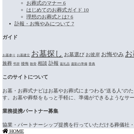
お葬式のマナー
6
はじめてのお葬式ガイド
10
理想のお葬式とは?
6
訃報・お悔やみについて
7
ガイド
お墓探し
お
お悔やみ
お墓選び
お彼岸
お墓参り
お墓建立
訃報
族葬
相談
後悔
弔辞
散骨
返礼品
遺影の準備
香典
このサイトについて
お墓・お葬式ナビはお墓やお葬式にまつわる"送る人"の
す。お墓や葬祭をもっと手軽に、準備ができるようなサ
業務提携パートナー募集
協業・パートナーシップ提携を行っていただける葬儀社・
HOME