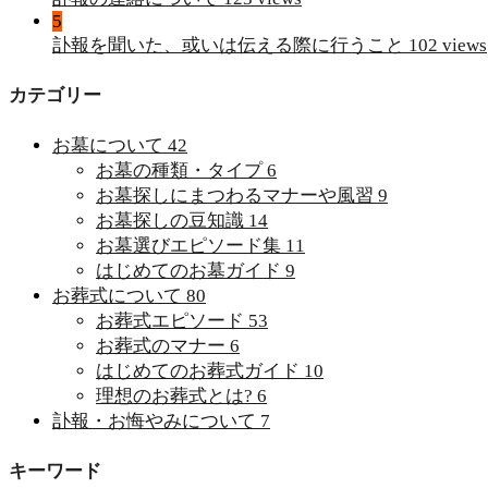
5
訃報を聞いた、或いは伝える際に行うこと
102 views
カテゴリー
お墓について
42
お墓の種類・タイプ
6
お墓探しにまつわるマナーや風習
9
お墓探しの豆知識
14
お墓選びエピソード集
11
はじめてのお墓ガイド
9
お葬式について
80
お葬式エピソード
53
お葬式のマナー
6
はじめてのお葬式ガイド
10
理想のお葬式とは?
6
訃報・お悔やみについて
7
キーワード