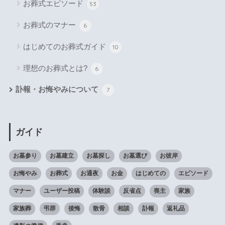
お葬式エピソード
53
お葬式のマナー
6
はじめてのお葬式ガイド
10
理想のお葬式とは?
6
訃報・お悔やみについて
7
ガイド
お墓参り
お墓建立
お墓探し
お墓選び
お彼岸
お悔やみ
お葬式
お通夜
お金
はじめての
エピソード
マナー
ユーザー投稿
体験談
反省点
喪主
家族
家族葬
弔辞
後悔
散骨
相談
訃報
返礼品