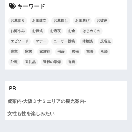
キーワード
お墓参り
お墓建立
お墓探し
お墓選び
お彼岸
お悔やみ
お葬式
お通夜
お金
はじめての
エピソード
マナー
ユーザー投稿
体験談
反省点
喪主
家族
家族葬
弔辞
後悔
散骨
相談
訃報
返礼品
遺影の準備
香典
PR
虎案内-大阪ミナミエリアの観光案内-
女性も性を楽しみたい