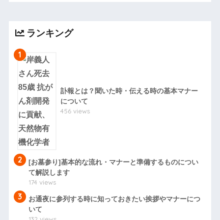
ランキング
1
訃報とは？聞いた時・伝える時の基本マナー
について
456 views
2
[お墓参り]基本的な流れ・マナーと準備するものについ
て解説します
174 views
3
お通夜に参列する時に知っておきたい挨拶やマナーにつ
いて
132 views