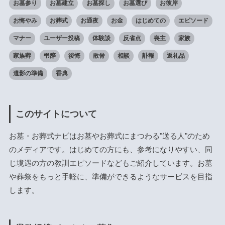
お墓参り
お墓建立
お墓探し
お墓選び
お彼岸
お悔やみ
お葬式
お通夜
お金
はじめての
エピソード
マナー
ユーザー投稿
体験談
反省点
喪主
家族
家族葬
弔辞
後悔
散骨
相談
訃報
返礼品
遺影の準備
香典
このサイトについて
お墓・お葬式ナビはお墓やお葬式にまつわる"送る人"のため
のメディアです。はじめての方にも、参考になりやすい、同
じ境遇の方の教訓エピソードなどもご紹介しています。お墓
や葬祭をもっと手軽に、準備ができるようなサービスを目指
します。