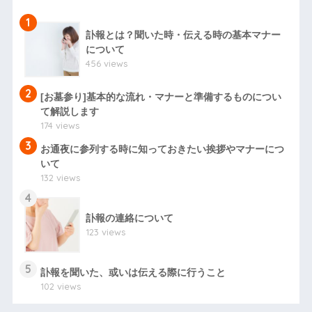
1
訃報とは？聞いた時・伝える時の基本マナー
について
456 views
2
[お墓参り]基本的な流れ・マナーと準備するものについ
て解説します
174 views
3
お通夜に参列する時に知っておきたい挨拶やマナーにつ
いて
132 views
4
訃報の連絡について
123 views
5
訃報を聞いた、或いは伝える際に行うこと
102 views