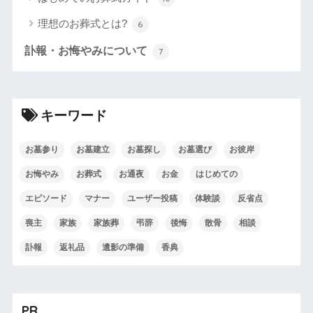
理想のお葬式とは?
6
訃報・お悔やみについて
7
キーワード
お墓参り
お墓建立
お墓探し
お墓選び
お彼岸
お悔やみ
お葬式
お通夜
お金
はじめての
エピソード
マナー
ユーザー投稿
体験談
反省点
喪主
家族
家族葬
弔辞
後悔
散骨
相談
訃報
返礼品
遺影の準備
香典
PR