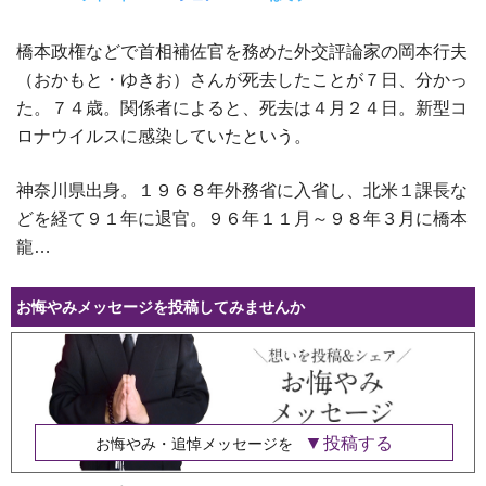
橋本政権などで首相補佐官を務めた外交評論家の岡本行夫
（おかもと・ゆきお）さんが死去したことが７日、分かっ
た。７４歳。関係者によると、死去は４月２４日。新型コ
ロナウイルスに感染していたという。
神奈川県出身。１９６８年外務省に入省し、北米１課長な
どを経て９１年に退官。９６年１１月～９８年３月に橋本
龍…
お悔やみメッセージを投稿してみませんか
投稿する
お悔やみ・追悼メッセージを