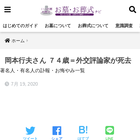
はじめてのガイド
お墓について
お葬式について
意識調査
ホーム
岡本行夫さん ７４歳＝外交評論家が死去
著名人・有名人の訃報・お悔やみ一覧
7月 19, 2020
LINE
ツイート
シェア
はてブ