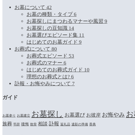
お墓について
42
お墓の種類・タイプ
6
お墓探しにまつわるマナーや風習
9
お墓探しの豆知識
14
お墓選びエピソード集
11
はじめてのお墓ガイド
9
お葬式について
80
お葬式エピソード
53
お葬式のマナー
6
はじめてのお葬式ガイド
10
理想のお葬式とは?
6
訃報・お悔やみについて
7
ガイド
お墓探し
お
お悔やみ
お墓選び
お彼岸
お墓参り
お墓建立
訃報
族葬
相談
後悔
弔辞
散骨
返礼品
遺影の準備
香典