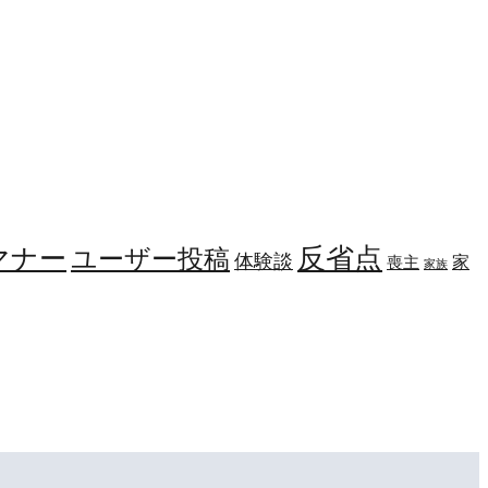
マナー
反省点
ユーザー投稿
体験談
家
喪主
家族