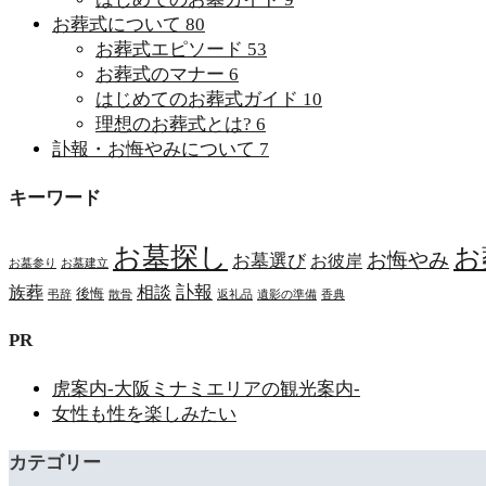
お葬式について
80
お葬式エピソード
53
お葬式のマナー
6
はじめてのお葬式ガイド
10
理想のお葬式とは?
6
訃報・お悔やみについて
7
キーワード
お墓探し
お
お悔やみ
お墓選び
お彼岸
お墓参り
お墓建立
訃報
族葬
相談
後悔
弔辞
散骨
返礼品
遺影の準備
香典
PR
虎案内-大阪ミナミエリアの観光案内-
女性も性を楽しみたい
カテゴリー