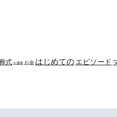
はじめての
エピソード
葬式
お金
お通夜