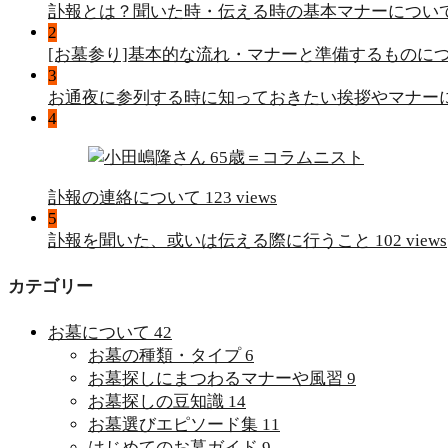
訃報とは？聞いた時・伝える時の基本マナーについ
2
[お墓参り]基本的な流れ・マナーと準備するものに
3
お通夜に参列する時に知っておきたい挨拶やマナー
4
訃報の連絡について
123 views
5
訃報を聞いた、或いは伝える際に行うこと
102 views
カテゴリー
お墓について
42
お墓の種類・タイプ
6
お墓探しにまつわるマナーや風習
9
お墓探しの豆知識
14
お墓選びエピソード集
11
はじめてのお墓ガイド
9