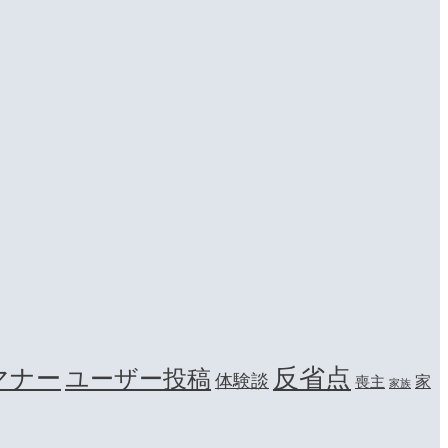
マナー
反省点
ユーザー投稿
体験談
家
喪主
家族