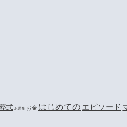
はじめての
エピソード
葬式
お金
お通夜