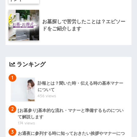
お墓探しで苦労したことは？エピソー
ドをご紹介します
ランキング
1
訃報とは？聞いた時・伝える時の基本マナー
について
456 views
2
[お墓参り]基本的な流れ・マナーと準備するものについ
て解説します
174 views
3
お通夜に参列する時に知っておきたい挨拶やマナーにつ