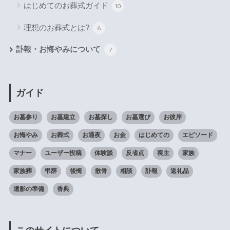
はじめてのお葬式ガイド
10
理想のお葬式とは?
6
訃報・お悔やみについて
7
ガイド
お墓参り
お墓建立
お墓探し
お墓選び
お彼岸
お悔やみ
お葬式
お通夜
お金
はじめての
エピソード
マナー
ユーザー投稿
体験談
反省点
喪主
家族
家族葬
弔辞
後悔
散骨
相談
訃報
返礼品
遺影の準備
香典