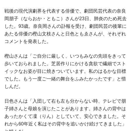
戦後の現代演劇界を代表する俳優で、劇団民芸代表の奈良
岡朋子（ならおか・ともこ）さんが23日、肺炎のため死去
した。93歳。奈良岡さんの訃報を受け、劇団民芸の後輩に
あたる俳優の樫山文枝さんと日色ともゑさんが、それぞれ
コメントを発表した。
樫山さんは「ご自分に厳しく、いつもみなの先頭をきって
歩いておられました。芝居作りにかける貪欲で繊細でスト
イックなお姿が目に焼きついています。私のはるかな目標
でした。もう一度ご一緒の舞台をふみたかったです」と惜
しんだ。
日色さんは「入団して右も左も分からない時、テレビで朋
子姉さんと母娘を演じたことがあります。姉さんの背中は
あったかくて凜（りん）としていて、安心できました。そ
れから60年近く私はその背中を追いかけ続けてきました」