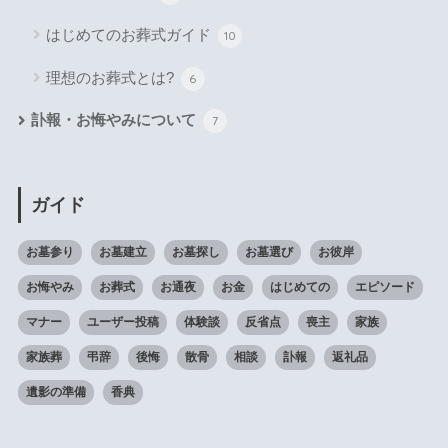
はじめてのお葬式ガイド
10
理想のお葬式とは?
6
訃報・お悔やみについて
7
ガイド
お墓参り
お墓建立
お墓探し
お墓選び
お彼岸
お悔やみ
お葬式
お通夜
お金
はじめての
エピソード
マナー
ユーザー投稿
体験談
反省点
喪主
家族
家族葬
弔辞
後悔
散骨
相談
訃報
返礼品
遺影の準備
香典