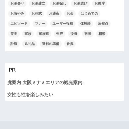
お墓参り
お墓建立
お墓探し
お墓選び
お彼岸
お悔やみ
お葬式
お通夜
お金
はじめての
エピソード
マナー
ユーザー投稿
体験談
反省点
喪主
家族
家族葬
弔辞
後悔
散骨
相談
訃報
返礼品
遺影の準備
香典
PR
虎案内-大阪ミナミエリアの観光案内-
女性も性を楽しみたい